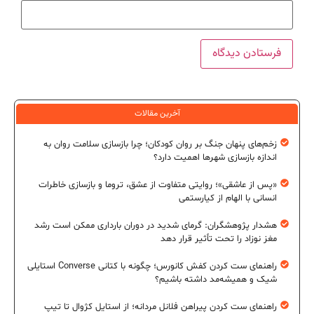
آخرین مقالات
زخم‌های پنهان جنگ بر روان کودکان؛ چرا بازسازی سلامت روان به
اندازه بازسازی شهرها اهمیت دارد؟
«پس از عاشقی»؛ روایتی متفاوت از عشق، تروما و بازسازی خاطرات
انسانی با الهام از کیارستمی
هشدار پژوهشگران: گرمای شدید در دوران بارداری ممکن است رشد
مغز نوزاد را تحت تأثیر قرار دهد
راهنمای ست کردن کفش کانورس؛ چگونه با کتانی Converse استایلی
شیک و همیشه‌مد داشته باشیم؟
راهنمای ست کردن پیراهن فلانل مردانه؛ از استایل کژوال تا تیپ