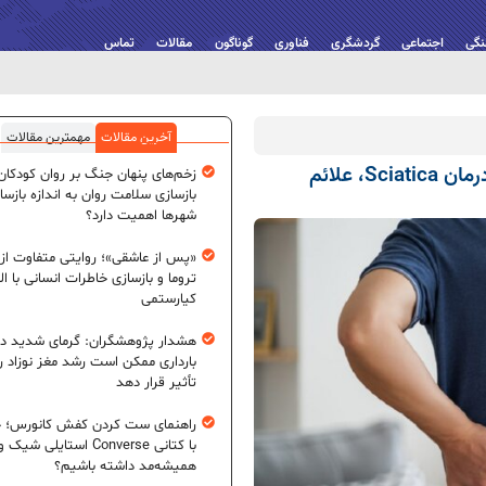
نگی
اجتماعی
گردشگری
فناوری
گوناگون
مقالات
تماس
آخرین مقالات
مهمترین مقالات
درمان سیاتیک چگونه است؟ راهنمای کامل درمان Sciatica، علائم
زخم‌های پنهان جنگ بر روان کودکان؛
بازسازی سلامت روان به اندازه بازسا
شهرها اهمیت دارد؟
«پس از عاشقی»؛ روایتی متفاوت از
تروما و بازسازی خاطرات انسانی با اله
کیارستمی
هشدار پژوهشگران: گرمای شدید در
بارداری ممکن است رشد مغز نوزاد ر
تأثیر قرار دهد
راهنمای ست کردن کفش کانورس؛ چ
با کتانی Converse استایلی شیک و
همیشه‌مد داشته باشیم؟