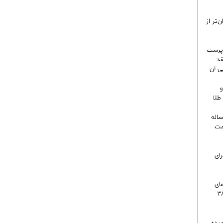
‌تر از
رپرست
قد
ی آن
و
۶ درصدی در ایران؛ رکورد ۸۰ ساله
مت
رای
 روز گرمای
اه است | دمای تهران به ۳۸