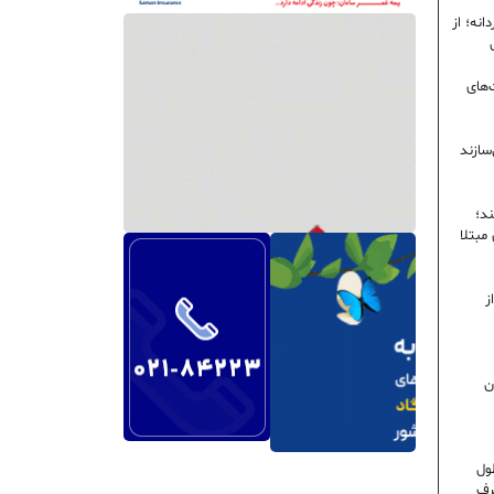
نه؛ از
‌های
سازند
ند؛
ی مبتلا
ز
ن
ول
رف