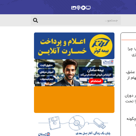
پخش‌زنده
ویدیو
پادکست
گالری
 چرا
زی
 عشق،
ام از
 دوران
ا تحت
گونه