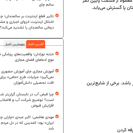
معمولاً از قسمت پایین کمر
سالم چای
ان پا گسترش می‌یابد.
تاثیر قطع اینترنت بر سالمندان؛ چگ
اختلال اینترنت انزوای اجباری و مش
درمانی سالمندان را تشدید می‌کند؟
آخرین اخبار
مهمترین اخبار
ختنه نوزادان؛ واقعیت‌های پزشکی در
موج ادعاهای فضای مجازی
آموزش مجازی جای آموزش حضوری ر
نمی‌گیرد؛ جزئیات طرح «حامی» برای
اشد. برخی از شایع‌ترین
افت تحصیلی دانش‌آموزان
چرا قبض آب در تابستان گران‌تر شد
است؟ توضیح شرکت آب و فاضلاب د
افزایش قبوض
مهدی هاشمی: اکبر عبدی «چارلی چا
ایران» بود؛ کمدینی که در دل مردم ج
شد
فه کردن