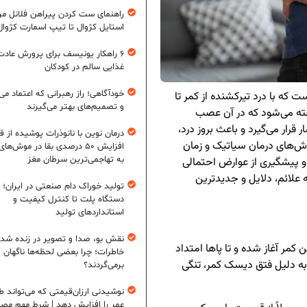
راهنمای ست کردن پیراهن فلانل مردا
استایل کژوال تا تیپ اسمارت کژوال
۶ راهکار یونیسف برای پرورش عادت
غذایی سالم در کودکان
خودآگاهی؛ راز رهبرانی که اعتماد می‌
ت که با درد تیرکشنده از کمر تا
و تصمیم‌های بهتر می‌گیرند
Sciatica) به وضعیتی گفته می‌شود که در آن عصب
ار می‌گیرد و باعث بروز درد،
درمان نوین با نانوذرات پوشیده از ق
روش‌های درمان سیاتیک و زمان
افزایش ۵۰ درصدی بقا در موش‌ها
به تهاجمی‌ترین سرطان مغز
 پیشگیری از عوارض احتمالی
ه علائم، دلایل و جدیدترین
تولید خوراک دام صنعتی در ایران؛ ا
دستگاه پلت تا کنترل کیفیت و
استانداردهای تولید
نقش بو، صدا و تصویر در زنده شد
مر آغاز شده و تا پاها امتداد
خاطرات؛ چرا بعضی لحظه‌ها ناگهان
ً به دلیل فتق دیسک کمر، تنگی
برمی‌گردند؟
نوشیدنی ارزان‌قیمتی که می‌تواند ط
عمر را افزایش دهد | شرط مهم مص