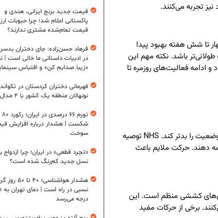
نیز تجربه می‌کنند.
قیمت جدید برنج ایرانی، هندی و
پاکستانی اعلام شد؛ چرا حبوبات ارزان
قیمت تمام‌شده مشتری ندارند؟
ر تا شش هفته بهبود پیدا
فرهاد حسن‌زاده: جای دختران بدس
ولانی‌تر باشد. نکته مهم این
در ادبیات داستانی ما خالی است | ن
ادامه فعالیت‌های روزمره تا
«زیبا صدایم کن» و اقتباس سینمای
قهرمانی دختران کردستان در تکواند
نونهالان منطقه یک کشور با ۴ مدال طلا
تورم ۶
شکست | هشدار درباره افزایش قی
سوخت
برخلاف تصور رایج، دراز کشیدن طولانی‌مدت می‌تواند وضعیت را بدتر کند. NHS توصیه
امه دهند. حرکت ملایم باعث
«تجرد قطعی» در ایران؛ چرا ازدواج ب
نسل جدید کم‌رنگ شده است؟
هشدار هواشناسی؛ ۴۰ تا ۵۰
نسبی در ر
ین‌های کششی منظم است. این
درجه می‌رسد
ند. برخی از حرکات مفید