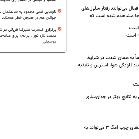
عال می‌توانند رفتار سلول‌های
نارسایی قلبی محدود به سالمندان 
ش‌ها مشاهده شده است که:
جوانان هم در معرض خطر هستند
 است
برگزاری کنسرت علیرضا قربانی در شی
ته است
مقصد تازه تور «ایرانم» برای علاقه‌م
موسیقی
ماً به همان شدت در شرایط
نند آلودگی هوا، استرس و تغذیه
ت
ه نتایج بهتر در جوان‌سازی
مصرف آنتی‌اکسیدان‌ها، ویتامین C، ویتامین E و اسیدهای چرب امگا ۳ می‌تواند به