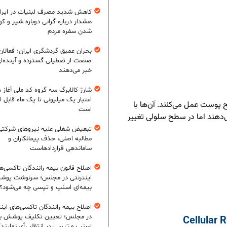
کاهش شدید مصرف لبنیات در ایرا
هشدار درباره گرانی دوباره شیر و ک
شدن سفره مردم
بحران عمیق گردشگری ایران؛ فعالان
صنعت از تعطیلی گسترده و آینده‌ا
خبر می‌دهند
شارژ کالابرگ سه گروه کد ملی آغاز 
اعتبار یک میلیونی تا یک ماه قابل ا
 پوست عمل می‌کنند. آن‌ها با
است
‌دهند اما در سطح سلولی تغییر
تبعیض شغلی علیه نیروهای شرکتی
مطالبه اصلی، حذف پیمانکاران و
ساماندهی قراردادهاست
اصلاح قانون بیمه رانندگان تاکسی‌ه
اینترنتی در مجلس؛ سرنوشت پو
بیمه‌ای اسنپ و تپسی چه می‌شود؟
اصلاح بیمه رانندگان تاکسی‌های این
در مجلس؛ تعیین تکلیف پوشش بی
اسنپ و تپسی در انتظار رأی نمایند