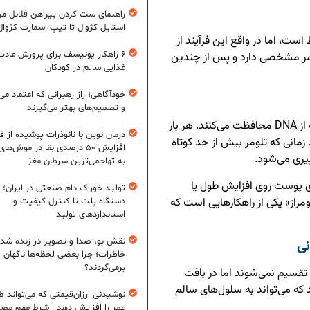
راهنمای ست کردن پیراهن فلانل مردا
استایل کژوال تا تیپ اسمارت کژوال
ست، اما در واقع این فرآیند از
۶ راهکار یونیسف برای پرورش عادت
مر مشخصی دارد و پس از چندین
غذایی سالم در کودکان
خودآگاهی؛ راز رهبرانی که اعتماد می‌
و تصمیم‌های بهتر می‌گیرند
تلومرها ساختارهایی در انتهای کروموزوم‌ها هستند که از DNA محافظت می‌کنند. هر بار
درمان نوین با نانوذرات پوشیده از ق
زمانی که تلومر بیش از حد کوتاه
افزایش ۵۰ درصدی بقا در موش‌ها
یری می‌شود.
به تهاجمی‌ترین سرطان مغز
زی پوست روی افزایش طول یا
تولید خوراک دام صنعتی در ایران؛ ا
راز» یکی از راهکارهایی است که
دستگاه پلت تا کنترل کیفیت و
استانداردهای تولید
ی
نقش بو، صدا و تصویر در زنده شد
خاطرات؛ چرا بعضی لحظه‌ها ناگهان
برمی‌گردند؟
تقسیم نمی‌شوند اما در بافت
د که می‌تواند به سلول‌های سالم
نوشیدنی ارزان‌قیمتی که می‌تواند ط
عمر را افزایش دهد | شرط مهم مص