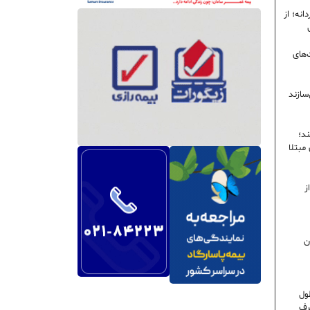
نه؛ از
‌های
سازند
ند؛
ی مبتلا
ز
ن
ول
رف