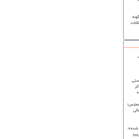
ونه
کلات
ک
ستی
کز
ه
 مجلس؛
الی
 شده»؛
برد