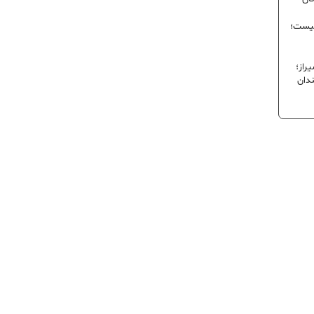
نیست؛
راز؛
ندان