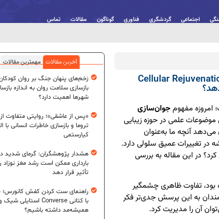
نگی
اجتماعی
گردشگری
فناوری
گوناگون
مقالات
تماس
آخرین مقالات
مهمترین مقالات
ان‌سازی پوست در سطح سلولی؛ آیا Cellular Rejuvenation
زخم‌های پنهان جنگ بر روان کودکان؛
بازسازی سلامت روان به اندازه بازسا
شهرها اهمیت دارد؟
 امروزه مفهوم
جوان‌سازی
«پس از عاشقی»؛ روایتی متفاوت از
 موضوعات علمی در حوزه زیبایی
تروما و بازسازی خاطرات انسانی با اله
‌دهد آنچه ما به‌عنوان
کیارستمی
 در تغییرات عمیق سلولی دارد.
 کرد؟ در این مقاله به بررسی
هشدار پژوهشگران: گرمای شدید در
بارداری ممکن است رشد مغز نوزاد ر
تأثیر قرار دهد
ه بود، تفاوت ظاهری چشمگیر
راهنمای ست کردن کفش کانورس؛ چ
ندان به این پرسش جدی‌تر فکر
با کتانی Converse استایلی شیک و
توان آن را مدیریت کرد.
همیشه‌مد داشته باشیم؟