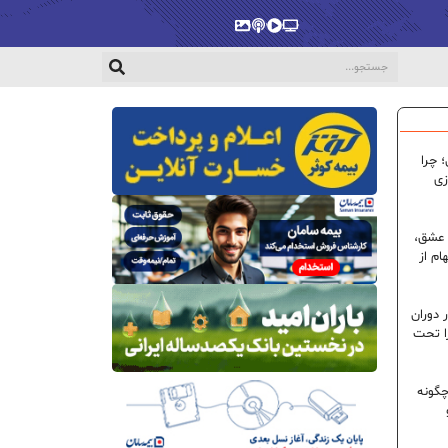
پخش‌زنده
ویدیو
پادکست
گالری
 چرا
زی
 عشق،
ام از
 دوران
ا تحت
گونه