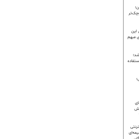
ن؛
وچک‌تر
 این
ی مبهم
شد؛
ستفاده
؛
ای
شش
ترنتی
مه‌ای
گان