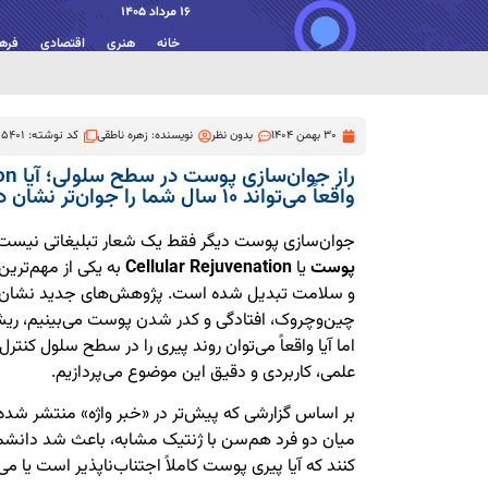
16 مرداد 1405
خانه
هنری
اقتصادی
فره
30 بهمن 1404
بدون نظر
نویسنده:
زهره ناطقی
کد نوشته: 5401
راز جو
واقعاً می‌تواند ۱۰ سال شما را جوان‌تر نشان دهد؟
جوان‌سازی پوست دیگر فقط یک شعار تبلیغاتی نیست؛
پوست
یا
Cellular Rejuvenation
به یکی از مهم‌ترین
و سلامت تبدیل شده است. پژوهش‌های جدید نشان می
چین‌وچروک، افتادگی و کدر شدن پوست می‌بینیم، ریشه
اما آیا واقعاً می‌توان روند پیری را در سطح سلول کنترل
علمی، کاربردی و دقیق این موضوع می‌پردازیم.
بر اساس گزارشی که پیش‌تر در «خبر واژه» منتشر شد
میان دو فرد هم‌سن با ژنتیک مشابه، باعث شد دانشم
کنند که آیا پیری پوست کاملاً اجتناب‌ناپذیر است یا می‌