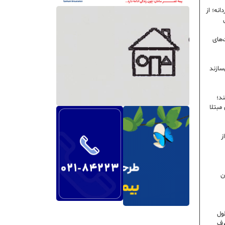
نه؛ از
‌های
سازند
ند؛
ی مبتلا
ز
ن
ول
رف