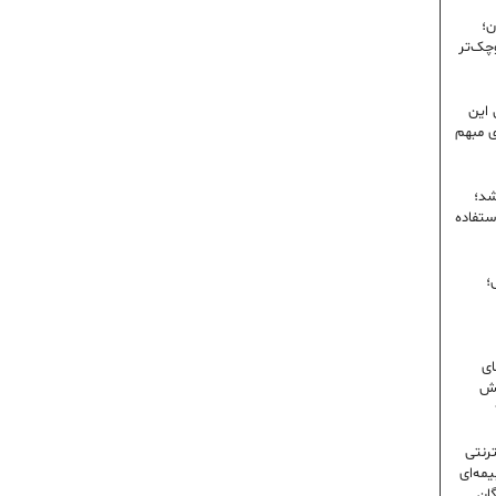
ن؛
وچک‌تر
 این
ی مبهم
شد؛
ستفاده
؛
ای
شش
ترنتی
مه‌ای
گان