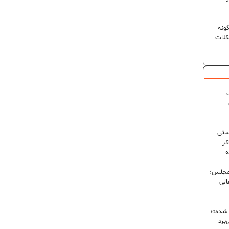
ونه
کلات
ک
ستی
کز
ه
 مجلس؛
الی
 شده»؛
برد