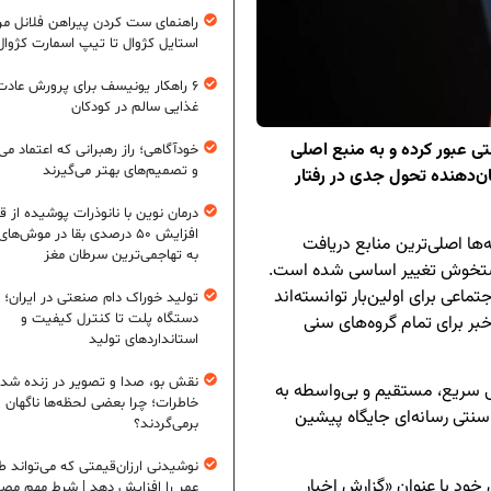
راهنمای ست کردن پیراهن فلانل مردا
استایل کژوال تا تیپ اسمارت کژوال
۶ راهکار یونیسف برای پرورش عادت
غذایی سالم در کودکان
ی عبور کرده و به منبع اصلی
خودآگاهی؛ راز رهبرانی که اعتماد می‌
و تصمیم‌های بهتر می‌گیرند
ان‌دهنده تحول جدی در رفتار
درمان نوین با نانوذرات پوشیده از ق
افزایش ۵۰ درصدی بقا در موش‌ها
مه‌ها اصلی‌ترین منابع دریافت
به تهاجمی‌ترین سرطان مغز
 دستخوش تغییر اساسی شده است.
اعی برای اولین‌بار توانسته‌اند
تولید خوراک دام صنعتی در ایران؛ ا
دستگاه پلت تا کنترل کیفیت و
بر برای تمام گروه‌های سنی
استانداردهای تولید
نقش بو، صدا و تصویر در زنده شد
سی سریع، مستقیم و بی‌واسطه به
خاطرات؛ چرا بعضی لحظه‌ها ناگهان
تی رسانه‌ای جایگاه پیشین
برمی‌گردند؟
نوشیدنی ارزان‌قیمتی که می‌تواند ط
 خود با عنوان «گزارش اخبار
عمر را افزایش دهد | شرط مهم مص