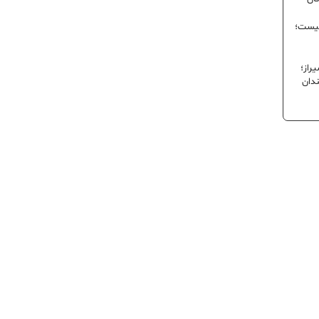
نیست؛
راز؛
ندان