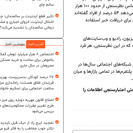
سالم چای
دیجیتال ۲۰۲۶» اعلام کرده است که این پژوهش بر اساس نظرسنجی از حدود ۱۰۰ هزار
نفر در ۴۸ کشور جهان انجام شده است. نتایج نشان می‌دهد ۵۴ درصد از افراد گفته‌اند
تاثیر قطع اینترنت بر سالمندان؛ چگ
 برای دریافت خبر استفاده
اختلال اینترنت انزوای اجباری و مش
درمانی سالمندان را تشدید می‌کند؟
یزیون، رادیو و وب‌سایت‌های
آخرین اخبار
مهمترین اخبار
ت که در این نظرسنجی، هر فرد
اختصاص ۸ هزار میلیارد تومان کم
بلاعوض برای ساخت و خرید مسکن
 شبکه‌های اجتماعی سال‌ها در
محرومان در سال جاری
لتفرم‌ها در تمامی بازارها و میان
۲۷ درصد کودکان بدسرپرست بهزی
.
فرزندان طلاق هستند؛ راه‌اندازی مرا
سلامت اجتماعی برای تحکیم خانواد
تی اعتبارسنجی اطلاعات را
اصلاح قانون مهریه دوباره روی میز
طرح تغییر مقررات محکومیت‌های م
بررسی می‌شود
تمجید ایرج راد از «یک فیل ناپدید
تئاتر خوب مخاطب را به فکر فرو می‌