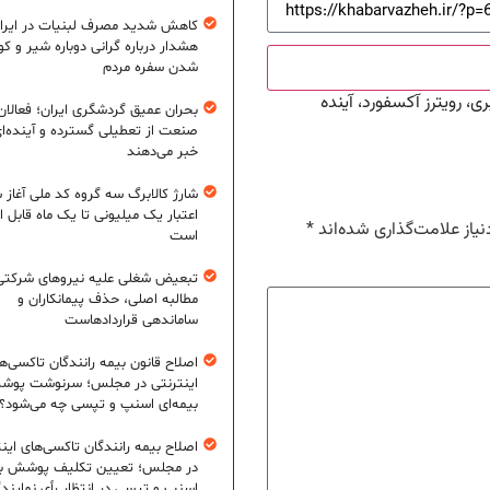
کاهش شدید مصرف لبنیات در ایرا
هشدار درباره گرانی دوباره شیر و ک
شدن سفره مردم
ی، رویترز آکسفورد، آینده
بحران عمیق گردشگری ایران؛ فعالان
صنعت از تعطیلی گسترده و آینده‌ا
خبر می‌دهند
شارژ کالابرگ سه گروه کد ملی آغاز 
اعتبار یک میلیونی تا یک ماه قابل ا
یاز علامت‌گذاری شده‌اند
*
است
تبعیض شغلی علیه نیروهای شرکتی
مطالبه اصلی، حذف پیمانکاران و
ساماندهی قراردادهاست
اصلاح قانون بیمه رانندگان تاکسی‌ه
اینترنتی در مجلس؛ سرنوشت پو
بیمه‌ای اسنپ و تپسی چه می‌شود؟
اصلاح بیمه رانندگان تاکسی‌های این
در مجلس؛ تعیین تکلیف پوشش بی
اسنپ و تپسی در انتظار رأی نمایند