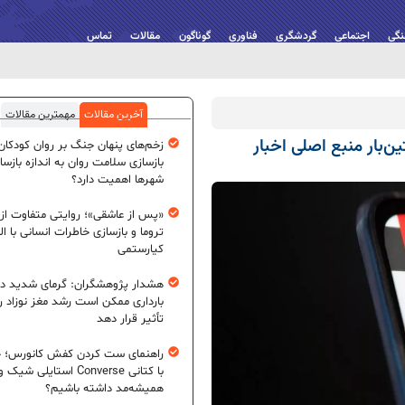
نگی
اجتماعی
گردشگری
فناوری
گوناگون
مقالات
تماس
آخرین مقالات
مهمترین مقالات
ن‌بار منبع اصلی اخبار
زخم‌های پنهان جنگ بر روان کودکان؛
بازسازی سلامت روان به اندازه بازسا
شهرها اهمیت دارد؟
«پس از عاشقی»؛ روایتی متفاوت از
تروما و بازسازی خاطرات انسانی با اله
کیارستمی
هشدار پژوهشگران: گرمای شدید در
بارداری ممکن است رشد مغز نوزاد ر
تأثیر قرار دهد
راهنمای ست کردن کفش کانورس؛ چ
با کتانی Converse استایلی شیک و
همیشه‌مد داشته باشیم؟