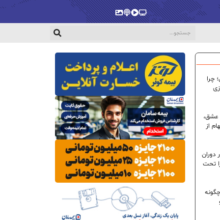
پخش‌زنده
ویدیو
پادکست
گالری
 چرا
زی
 عشق،
ام از
 دوران
ا تحت
گونه