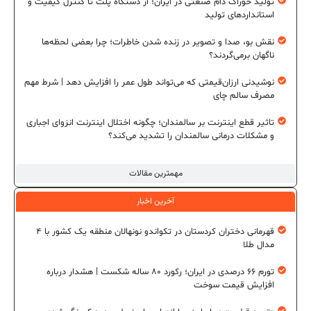
تولید خوراک دام صنعتی در ایران؛ از دستگاه پلت تا کنترل کیفیت و
استانداردهای تولید
نقش بو، صدا و تصویر در زنده شدن خاطرات؛ چرا بعضی لحظه‌ها
ناگهان برمی‌گردند؟
نوشیدنی ارزان‌قیمتی که می‌تواند طول عمر را افزایش دهد | شرط مهم
مصرف سالم چای
تاثیر قطع اینترنت بر سالمندان؛ چگونه اختلال اینترنت انزوای اجباری
و مشکلات درمانی سالمندان را تشدید می‌کند؟
مهمترین مقالات
آخرین اخبار
قهرمانی دختران کردستان در تکواندو نونهالان منطقه یک کشور با ۴
مدال طلا
تورم ۶۶ درصدی در ایران؛ رکورد ۸۰ ساله شکست | هشدار درباره
افزایش قیمت سوخت