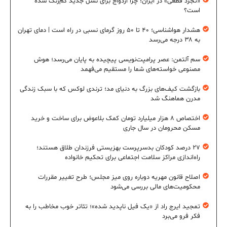
«تجرد قطعی» در ایران؛ چرا ازدواج برای نسل جدید کم‌رنگ شده
است؟
هشدار هواشناسی؛ ۴۰ تا ۵۰ روز گرمای نسبی در راه است | دمای تهران
به ۳۸ درجه می‌رسد
سم آلتمن: عصر پرامپت‌نویسی پیچیده به پایان می‌رسد؛ هوش
مصنوعی خواسته‌های شما را مستقیم می‌فهمد
بازگشت کیف‌های بزرگ به دنیای مد؛ ترندی لوکس که با سبک زندگی
مدرن هماهنگ شد
اختصاص ۸ هزار میلیارد تومان کمک بلاعوض برای ساخت و خرید
مسکن محرومان در سال جاری
۲۷ درصد کودکان بدسرپرست بهزیستی فرزندان طلاق هستند؛
راه‌اندازی مراکز سلامت اجتماعی برای تحکیم خانواده
اصلاح قانون مهریه دوباره روی میز مجلس؛ طرح تغییر مقررات
محکومیت‌های مالی بررسی می‌شود
تمجید ایرج راد از «یک فیل ناپدید شده»؛ تئاتر خوب مخاطب را به
فکر فرو می‌برد