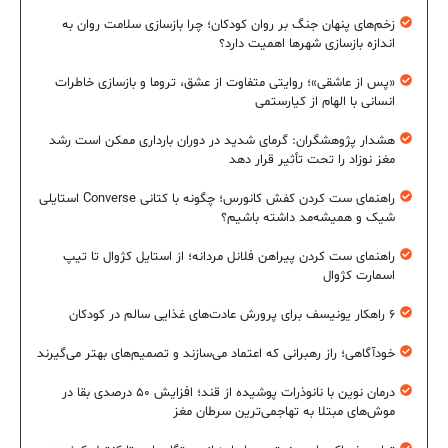
زخم‌های پنهان جنگ بر روان کودکان؛ چرا بازسازی سلامت روان به
اندازه بازسازی شهرها اهمیت دارد؟
«پس از عاشقی»؛ روایتی متفاوت از عشق، تروما و بازسازی خاطرات
انسانی با الهام از کیارستمی
هشدار پژوهشگران: گرمای شدید در دوران بارداری ممکن است رشد
مغز نوزاد را تحت تأثیر قرار دهد
راهنمای ست کردن کفش کانورس؛ چگونه با کتانی Converse استایلی
شیک و همیشه‌مد داشته باشیم؟
راهنمای ست کردن پیراهن فلانل مردانه؛ از استایل کژوال تا تیپ
اسمارت کژوال
۶ راهکار یونیسف برای پرورش عادت‌های غذایی سالم در کودکان
خودآگاهی؛ راز رهبرانی که اعتماد می‌سازند و تصمیم‌های بهتر می‌گیرند
درمان نوین با نانوذرات پوشیده از قند؛ افزایش ۵۰ درصدی بقا در
موش‌های مبتلا به تهاجمی‌ترین سرطان مغز