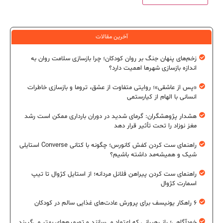
آخرین مقالات
زخم‌های پنهان جنگ بر روان کودکان؛ چرا بازسازی سلامت روان به
اندازه بازسازی شهرها اهمیت دارد؟
«پس از عاشقی»؛ روایتی متفاوت از عشق، تروما و بازسازی خاطرات
انسانی با الهام از کیارستمی
هشدار پژوهشگران: گرمای شدید در دوران بارداری ممکن است رشد
مغز نوزاد را تحت تأثیر قرار دهد
راهنمای ست کردن کفش کانورس؛ چگونه با کتانی Converse استایلی
شیک و همیشه‌مد داشته باشیم؟
راهنمای ست کردن پیراهن فلانل مردانه؛ از استایل کژوال تا تیپ
اسمارت کژوال
۶ راهکار یونیسف برای پرورش عادت‌های غذایی سالم در کودکان
خودآگاهی؛ راز رهبرانی که اعتماد می‌سازند و تصمیم‌های بهتر می‌گیرند