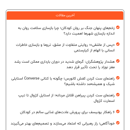
آخرین مقالات
زخم‌های پنهان جنگ بر روان کودکان؛ چرا بازسازی سلامت روان به
اندازه بازسازی شهرها اهمیت دارد؟
«پس از عاشقی»؛ روایتی متفاوت از عشق، تروما و بازسازی خاطرات
انسانی با الهام از کیارستمی
هشدار پژوهشگران: گرمای شدید در دوران بارداری ممکن است رشد
مغز نوزاد را تحت تأثیر قرار دهد
راهنمای ست کردن کفش کانورس؛ چگونه با کتانی Converse استایلی
شیک و همیشه‌مد داشته باشیم؟
راهنمای ست کردن پیراهن فلانل مردانه؛ از استایل کژوال تا تیپ
اسمارت کژوال
۶ راهکار یونیسف برای پرورش عادت‌های غذایی سالم در کودکان
خودآگاهی؛ راز رهبرانی که اعتماد می‌سازند و تصمیم‌های بهتر می‌گیرند