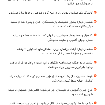
تا فروشگاه‌های آنلاین
کالابرگ یک میلیون تومانی برای سه گروه کد ملی از فردا شارژ می‌شود
هشدار درباره بحران معیشت بازنشستگان؛ «نان و پنیر» هم از سفره
برخی خانواده‌ها حذف شده است
۱۵ هزار و ۵۰۰ بیمار هموفیلی در ایران ثبت شده‌اند؛ هشدار درباره
نقش ازدواج فامیلی و سابقه خانوادگی
هشدار درباره آینده پزشکی ایران؛ صندلی‌های دستیاری ۶ رشته
تخصصی و فوق‌تخصصی خالی مانده است
پشت پرده حذف چندساعته تلگرام از اپ استور؛ پاول دورف از ترفند
جدید باج‌گیران سایبری پرده برداشت
فرهاد حسن‌زاده از پشت‌پرده خلق «زیبا صدایم کن» گفت؛ روایت رضا
کیانیان جرقه شکل‌گیری رمان شد
طرح جبران آموزش در تابستان اجرا می‌شود؛ کلاس‌های حضوری تا نیمه
شهریور ادامه دارد
برخورد با مشترکان پرمصرف آب آغاز می‌شود؛ از افزایش تعرفه تا قطع