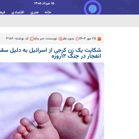
15 مرداد 1405
خانه
هنری
اقتصادی
فره
25 مهر 1404
بدون نظر
نویسنده:
خبر واژه
کد نوشته: 3156
شکایت یک زن کرجی از اسرائیل به دلیل سق
انفجار در جنگ ۱۲روزه