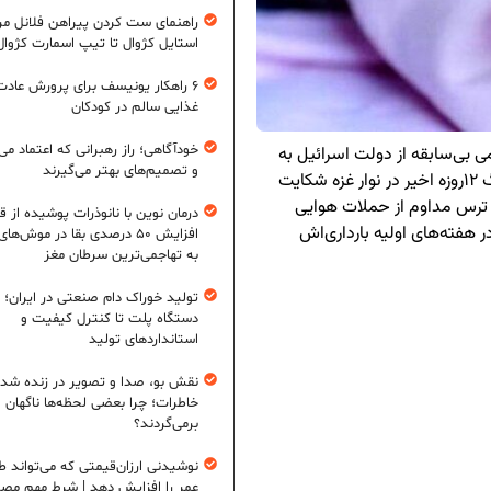
راهنمای ست کردن پیراهن فلانل مردا
استایل کژوال تا تیپ اسمارت کژوال
۶ راهکار یونیسف برای پرورش عادت
غذایی سالم در کودکان
خودآگاهی؛ راز رهبرانی که اعتماد می‌
می بی‌سابقه از دولت اسرائیل به
و تصمیم‌های بهتر می‌گیرند
دلیل سقط جنین ناشی از ترس از انفجار در جریان جنگ ۱۲روزه اخیر در نوار غزه شکایت
 ترس مداوم از حملات هوایی
درمان نوین با نانوذرات پوشیده از ق
هفته‌های اولیه بارداری‌اش
افزایش ۵۰ درصدی بقا در موش‌ها
به تهاجمی‌ترین سرطان مغز
تولید خوراک دام صنعتی در ایران؛ ا
دستگاه پلت تا کنترل کیفیت و
استانداردهای تولید
نقش بو، صدا و تصویر در زنده شد
خاطرات؛ چرا بعضی لحظه‌ها ناگهان
برمی‌گردند؟
نوشیدنی ارزان‌قیمتی که می‌تواند ط
عمر را افزایش دهد | شرط مهم مص