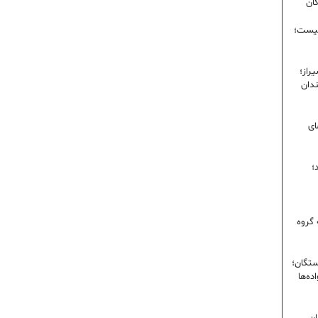
گان
نیست؛
راز؛
ندان
ای
؛
 گروه
ستگان؛
ده‌ها