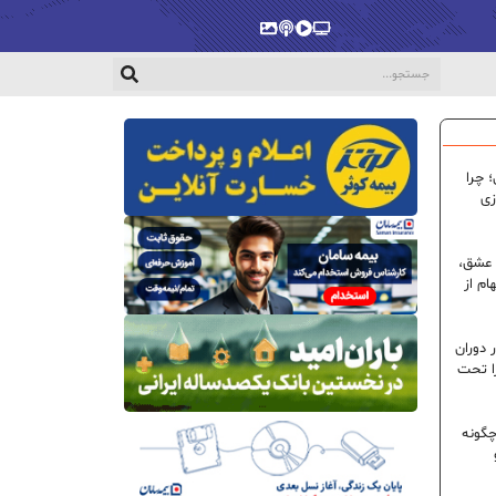
پخش‌زنده
ویدیو
پادکست
گالری
 چرا
زی
 عشق،
ام از
 دوران
ا تحت
گونه