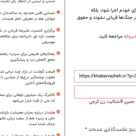
اسنپ و تپسی در انتظار رأی نمایند
رای خودم اجرا شود، بلکه
نارسایی قلبی محدود به سالمندان 
در جنگ‌ها قربانی نشوند و حقوق
جوانان هم در معرض خطر هستند
برگزاری کنسرت علیرضا قربانی در شی
برواژه
مراجعه کنید.
مقصد تازه تور «ایرانم» برای علاقه‌م
موسیقی
راهکارهای طبیعی برای سردرد؛ راهنم
جامع کاهش درد و پیشگیری
قیمت گوشت در بازار چند نرخی شد
تفاوت چشمگیر نرخ‌ها از میادین تا
فروشگاه‌های آنلاین
کالابرگ یک میلیون تومانی برای سه
کد ملی از فردا شارژ می‌شود
جنین
#
شکایت زن کرجی
هشدار درباره بحران معیشت بازنش
«نان و پنیر» هم از سفره برخی خانوا
حذف شده است
یاز علامت‌گذاری شده‌اند
*