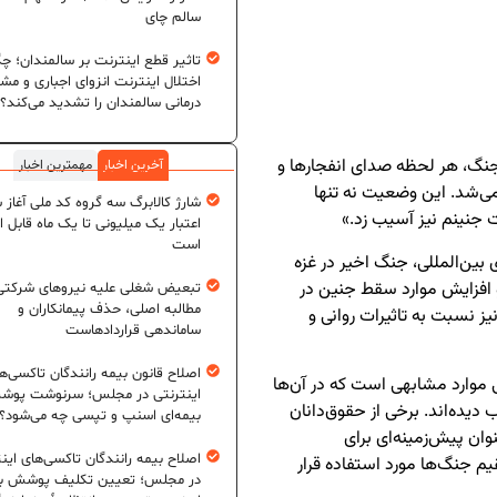
سالم چای
تاثیر قطع اینترنت بر سالمندان؛ چگ
اختلال اینترنت انزوای اجباری و مش
درمانی سالمندان را تشدید می‌کند؟
 جنگ، هر لحظه صدای انفجارها و
آخرین اخبار
مهمترین اخبار
‌شد. این وضعیت نه تنها
شارژ کالابرگ سه گروه کد ملی آغاز 
ت جنینم نیز آسیب زد.»
اعتبار یک میلیونی تا یک ماه قابل ا
است
ین‌المللی، جنگ اخیر در غزه
افزایش موارد سقط جنین در
تبعیض شغلی علیه نیروهای شرکتی
مطالبه اصلی، حذف پیمانکاران و
ز نسبت به تاثیرات روانی و
ساماندهی قراردادهاست
اصلاح قانون بیمه رانندگان تاکسی‌ه
ی موارد مشابهی است که در آن‌ها
اینترنتی در مجلس؛ سرنوشت پو
دیده‌اند. برخی از حقوق‌دانان
بیمه‌ای اسنپ و تپسی چه می‌شود؟
وان پیش‌زمینه‌ای برای
اصلاح بیمه رانندگان تاکسی‌های این
 جنگ‌ها مورد استفاده قرار
در مجلس؛ تعیین تکلیف پوشش بی