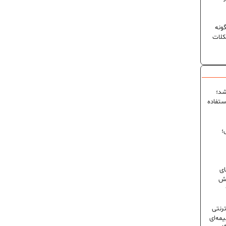
ونه
کلات
شد؛
ستفاده
؛
ای
شش
ترنتی
مه‌ای