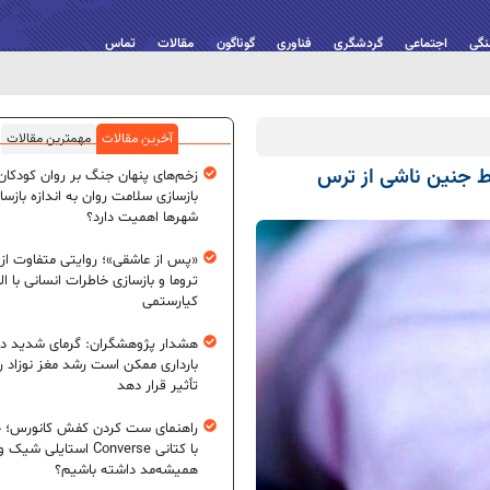
نگی
اجتماعی
گردشگری
فناوری
گوناگون
مقالات
تماس
آخرین مقالات
مهمترین مقالات
ط جنین ناشی از ترس
زخم‌های پنهان جنگ بر روان کودکان؛
بازسازی سلامت روان به اندازه بازسا
شهرها اهمیت دارد؟
«پس از عاشقی»؛ روایتی متفاوت از
تروما و بازسازی خاطرات انسانی با اله
کیارستمی
هشدار پژوهشگران: گرمای شدید در
بارداری ممکن است رشد مغز نوزاد ر
تأثیر قرار دهد
راهنمای ست کردن کفش کانورس؛ چ
با کتانی Converse استایلی شیک و
همیشه‌مد داشته باشیم؟