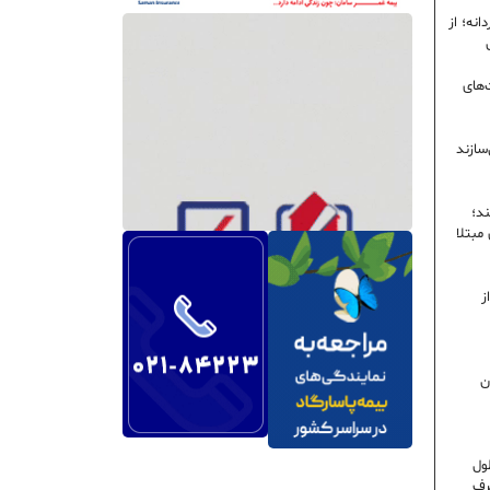
نه؛ از
‌های
سازند
ند؛
ی مبتلا
ز
ن
ول
رف