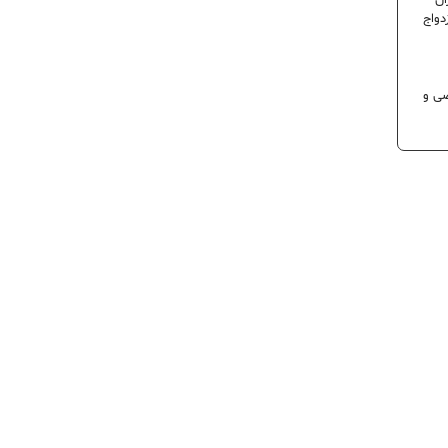
ران
دواج
 تخصصی و