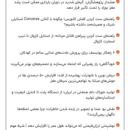
هشدار پژوهشگران: گرمای شدید در دوران بارداری ممکن است رشد
مغز نوزاد را تحت تأثیر قرار دهد
راهنمای ست کردن کفش کانورس؛ چگونه با کتانی Converse استایلی
شیک و همیشه‌مد داشته باشیم؟
راهنمای ست کردن پیراهن فلانل مردانه؛ از استایل کژوال تا تیپ
اسمارت کژوال
۶ راهکار یونیسف برای پرورش عادت‌های غذایی سالم در کودکان
خودآگاهی؛ راز رهبرانی که اعتماد می‌سازند و تصمیم‌های بهتر می‌گیرند
درمان نوین با نانوذرات پوشیده از قند؛ افزایش ۵۰ درصدی بقا در
موش‌های مبتلا به تهاجمی‌ترین سرطان مغز
تولید خوراک دام صنعتی در ایران؛ از دستگاه پلت تا کنترل کیفیت و
استانداردهای تولید
نقش بو، صدا و تصویر در زنده شدن خاطرات؛ چرا بعضی لحظه‌ها
ناگهان برمی‌گردند؟
نوشیدنی ارزان‌قیمتی که می‌تواند طول عمر را افزایش دهد | شرط مهم