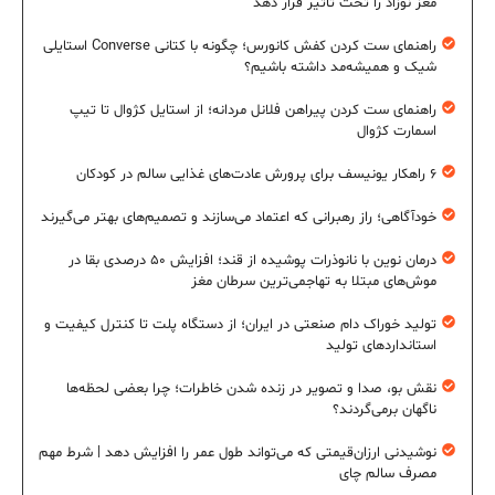
مغز نوزاد را تحت تأثیر قرار دهد
راهنمای ست کردن کفش کانورس؛ چگونه با کتانی Converse استایلی
شیک و همیشه‌مد داشته باشیم؟
راهنمای ست کردن پیراهن فلانل مردانه؛ از استایل کژوال تا تیپ
اسمارت کژوال
۶ راهکار یونیسف برای پرورش عادت‌های غذایی سالم در کودکان
خودآگاهی؛ راز رهبرانی که اعتماد می‌سازند و تصمیم‌های بهتر می‌گیرند
درمان نوین با نانوذرات پوشیده از قند؛ افزایش ۵۰ درصدی بقا در
موش‌های مبتلا به تهاجمی‌ترین سرطان مغز
تولید خوراک دام صنعتی در ایران؛ از دستگاه پلت تا کنترل کیفیت و
استانداردهای تولید
نقش بو، صدا و تصویر در زنده شدن خاطرات؛ چرا بعضی لحظه‌ها
ناگهان برمی‌گردند؟
نوشیدنی ارزان‌قیمتی که می‌تواند طول عمر را افزایش دهد | شرط مهم
مصرف سالم چای