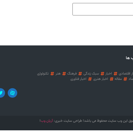
 ها
ر اقتصادی
اخبار
سبک زندگی
فرهنگ
هنر
تکنولوژی
اد
مقاله
اخبار هنری
اخبار فناوری
آریان وب
وق این وب سایت محفوظ می باشد! طراحی سایت خبری:
!