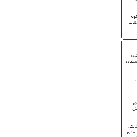
ونه
کلات
شد؛
ستفاده
؛
ای
شش
ترنتی
مه‌ای