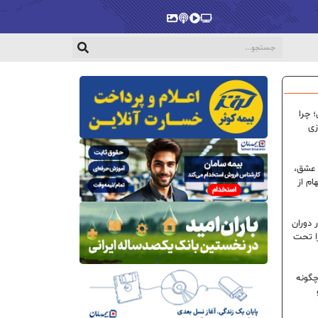
پخش‌زنده
ویدیو
پادکست
گالری
 چرا
زی
 عشق،
ام از
 دوران
ا تحت
گونه