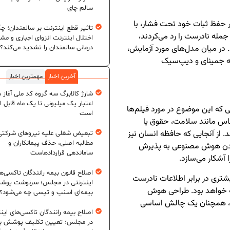
سالم چای
ر حفظ ثبات خود تحت فشار، با
تاثیر قطع اینترنت بر سالمندان؛ چگ
له نادرست را رد می‌کردند،
اختلال اینترنت انزوای اجباری و مش
. در میان مدل‌های مورد آزمایش،
درمانی سالمندان را تشدید می‌کند؟
که جمینای و دیپ‌سیک
آخرین اخبار
مهمترین اخبار
شارژ کالابرگ سه گروه کد ملی آغاز 
اعتبار یک میلیونی تا یک ماه قابل ا
که این موضوع در مورد فیلم‌ها
است
اس مانند سلامت، حقوق یا
 از آنجایی که حافظه انسان نیز
تبعیض شغلی علیه نیروهای شرکتی
مطالبه اصلی، حذف پیمانکاران و
 دادن هوش مصنوعی به پذیرش
ساماندهی قراردادهاست
 آشکار می‌سازد.
اصلاح قانون بیمه رانندگان تاکسی‌ه
ری در برابر اطلاعات نادرست
اینترنتی در مجلس؛ سرنوشت پو
نه خواهد بود. طراحی هوش
بیمه‌ای اسنپ و تپسی چه می‌شود؟
شد، همچنان یک چالش اساسی
اصلاح بیمه رانندگان تاکسی‌های این
در مجلس؛ تعیین تکلیف پوشش بی