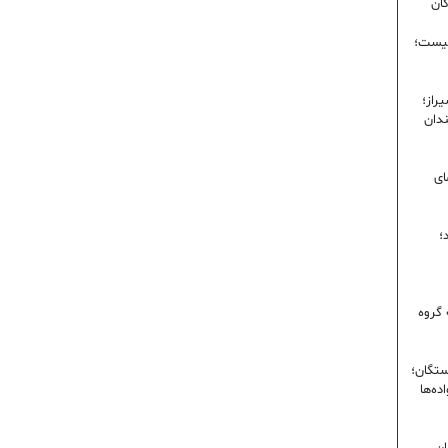
گان
نیست؛
راز؛
ندان
ای
؛
 گروه
ستگان؛
ده‌ها