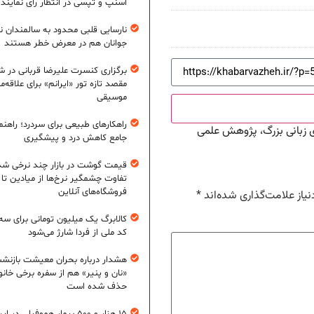
اسنپ و تپسی در انتظار رأی نمایند
نارسایی قلبی محدود به سالمندان 
جوانان هم در معرض خطر هستند
برگزاری کنسرت علیرضا قربانی در شی
مقصد تازه تور «ایرانم» برای علاقه‌م
موسیقی
راهکارهای طبیعی برای سردرد؛ راهنم
زبانی بزرگ، پژوهش علمی
جامع کاهش درد و پیشگیری
قیمت گوشت در بازار چند نرخی شد
تفاوت چشمگیر نرخ‌ها از میادین تا
فروشگاه‌های آنلاین
یاز علامت‌گذاری شده‌اند
*
کالابرگ یک میلیون تومانی برای سه
کد ملی از فردا شارژ می‌شود
هشدار درباره بحران معیشت بازنش
«نان و پنیر» هم از سفره برخی خانوا
حذف شده است