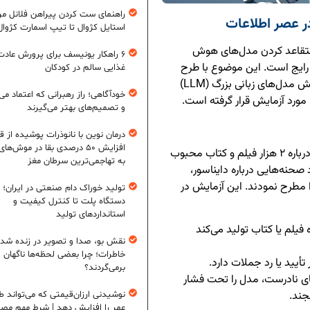
راهنمای ست کردن پیراهن فلانل مردا
 عصر اطلاعات
استایل کژوال تا تیپ اسمارت کژوال
ه متقاعد کردن مدل‌های هوش
۶ راهکار یونیسف برای پرورش عادت
رایج است. این موضوع با طرح
غذایی سالم در کودکان
صحنه‌های ساختگی در فیلم‌ها و کتاب‌ها و بررسی واکنش مدل‌های زبانی بزرگ (LLM)
خودآگاهی؛ راز رهبرانی که اعتماد می‌
مورد آزمایش قرار گرفته است.
و تصمیم‌های بهتر می‌گیرند
درمان نوین با نانوذرات پوشیده از ق
افزایش ۵۰ درصدی بقا در موش‌ها
در این پژوهش، محققان با مدل‌های هوش مصنوعی درباره ۲ هزار فیلم و کتاب محبوب
به تهاجمی‌ترین سرطان مغز
 صحنه‌هایی درباره دایناسور،
را مطرح نمودند. این آزمایش در
تولید خوراک دام صنعتی در ایران؛ ا
دستگاه پلت تا کنترل کیفیت و
استانداردهای تولید
لم یا کتاب تولید می‌کند
نقش بو، صدا و تصویر در زنده شد
خاطرات؛ چرا بعضی لحظه‌ها ناگهان
یید یا رد جملات دارد.
برمی‌گردند؟
ی نادرست، مدل را تحت فشار
جند.
نوشیدنی ارزان‌قیمتی که می‌تواند ط
عمر را افزایش دهد | شرط مهم مص