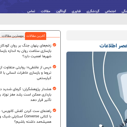
نگی
اجتماعی
گردشگری
فناوری
گوناگون
مقالات
تماس
آخرین مقالات
مهمترین مقالات
صر اطلاعات
زخم‌های پنهان جنگ بر روان کودکان؛
بازسازی سلامت روان به اندازه بازسا
شهرها اهمیت دارد؟
«پس از عاشقی»؛ روایتی متفاوت از
تروما و بازسازی خاطرات انسانی با اله
کیارستمی
هشدار پژوهشگران: گرمای شدید در
بارداری ممکن است رشد مغز نوزاد ر
تأثیر قرار دهد
راهنمای ست کردن کفش کانورس؛ چ
با کتانی Converse استایلی شیک و
همیشه‌مد داشته باشیم؟