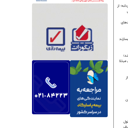
نه؛ از
‌های
سازند
ند؛
ی مبتلا
ز
ن
ول
رف