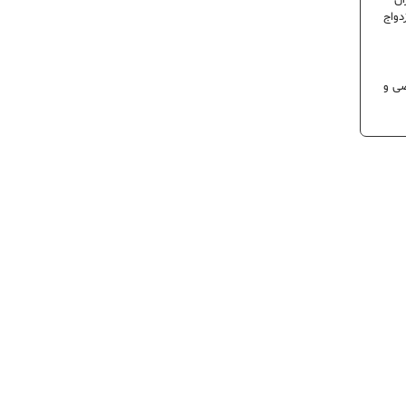
ران
دواج
 تخصصی و