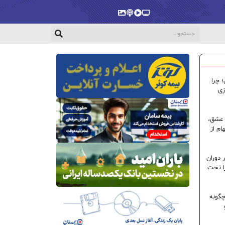
پخش‌زنده
ویدیو
پادکست
گالری
 چرا
زی
 عشق،
ام از
 دوران
ا تحت
گونه