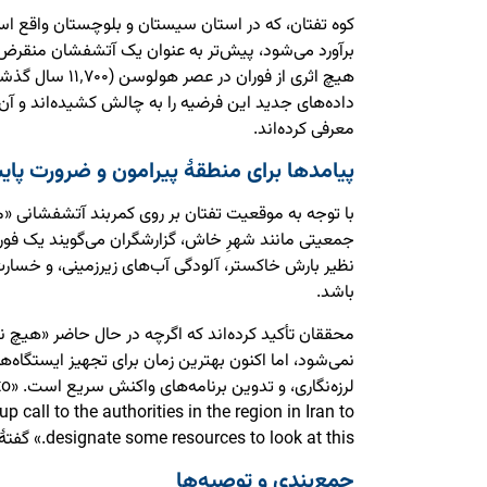
برآورد می‌شود، پیش‌تر به عنوان یک آتشفشان منقرض 
هیچ اثری از فوران در
داده‌های جدید این فرضیه را به چالش کشیده‌اند و آ
معرفی کرده‌اند.
پیامدها برای منطقهٔ پیرامون و ضرورت پای
با توجه به موقعیت تفتان بر روی کمربند آتشفشانی «مک
جمعیتی مانند شهرِ خاش، گزارشگران می‌گویند یک فورا
نظیر بارش خاکستر، آلودگی آب‌های زیرزمینی، و خسار
باشد.
محققان تأکید کرده‌اند که اگرچه در حال حاضر «هیچ نش
نمی‌شود، اما اکنون بهترین زمان برای تجهیز ایستگاه
لرزه‌
 call to the authorities in the region in Iran to
designate some resources to look at this.» گفتهٔ یکی از پژوهشگران است.
جمع‌بندی و توصیه‌ها