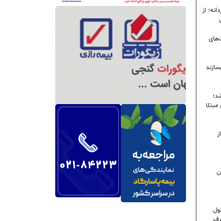
نه؛ از
‌های
سازند
ند؛
ی مبتلا
ز
ن
ول
رف