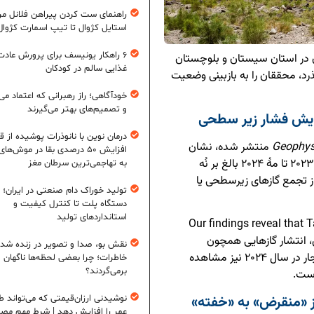
راهنمای ست کردن پیراهن فلانل مردا
استایل کژوال تا تیپ اسمارت کژوال
۶ راهکار یونیسف برای پرورش عادت
ان در استان سیستان و بلوچستان
غذایی سالم در کودکان
ان آن می‌گذرد، محققان را به بازبینی وضعیت
خودآگاهی؛ راز رهبرانی که اعتماد می‌
و تصمیم‌های بهتر می‌گیرند
ایش فشار زیر سطحی
درمان نوین با نانوذرات پوشیده از ق
Geophysi
منتشر شده، نشان
افزایش ۵۰ درصدی بقا در موش‌ها
می‌دهد که سطح زمین در اطراف قلهٔ تفتان بین ژوئیهٔ ۲۰۲۳ تا مهٔ ۲۰۲۴ بالغ بر نُه
به تهاجمی‌ترین سرطان مغز
 تجمع گازهای زیرسطحی یا
تولید خوراک دام صنعتی در ایران؛ ا
دستگاه پلت تا کنترل کیفیت و
استانداردهای تولید
ن تحقیق، “Our findings reveal that Taftan is more
active.” افزون بر این، انتشار گازهایی همچون
نقش بو، صدا و تصویر در زنده شد
دی‌اکسید گوگرد و هیدروژن فلوراید از دهانه‌های نابهنجار در سال‌ ۲۰۲۴ نیز مشاهده
خاطرات؛ چرا بعضی لحظه‌ها ناگهان
برمی‌گردند؟
است.
ز «منقرض» به «خفته»
نوشیدنی ارزان‌قیمتی که می‌تواند ط
عمر را افزایش دهد | شرط مهم مص