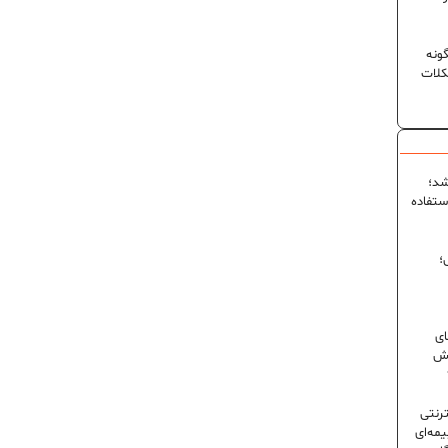
ونه
کلات
شد؛
ستفاده
؛
ای
شش
ترنتی
مه‌ای