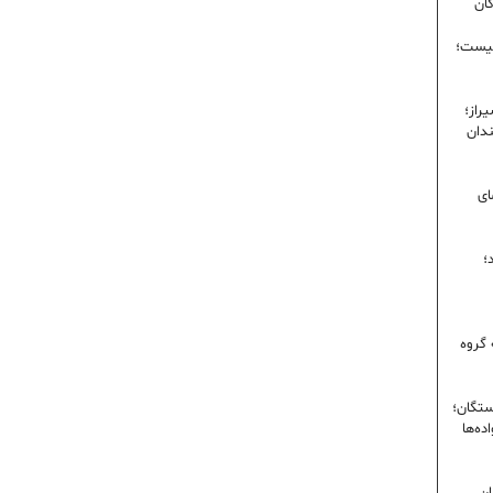
گان
نیست؛
راز؛
ندان
ای
؛
 گروه
ستگان؛
ده‌ها