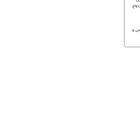
ران
دواج
 تخصصی و