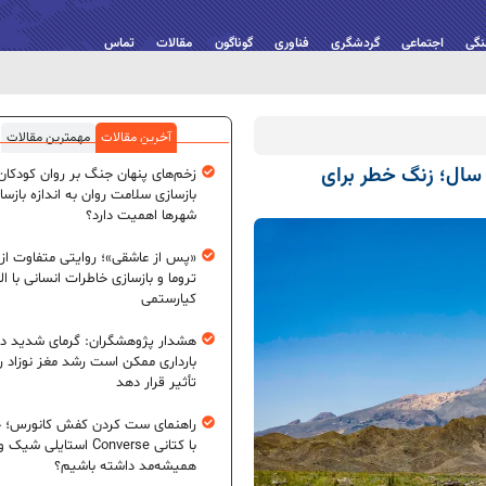
نگی
اجتماعی
گردشگری
فناوری
گوناگون
مقالات
تماس
آخرین مقالات
مهمترین مقالات
ارهٔ کوه تفتان پس از ۷۱۰ هزار سال؛ زنگ خطر برای
زخم‌های پنهان جنگ بر روان کودکان؛
بازسازی سلامت روان به اندازه بازسا
شهرها اهمیت دارد؟
«پس از عاشقی»؛ روایتی متفاوت از
تروما و بازسازی خاطرات انسانی با اله
کیارستمی
هشدار پژوهشگران: گرمای شدید در
بارداری ممکن است رشد مغز نوزاد ر
تأثیر قرار دهد
راهنمای ست کردن کفش کانورس؛ چ
با کتانی Converse استایلی شیک و
همیشه‌مد داشته باشیم؟