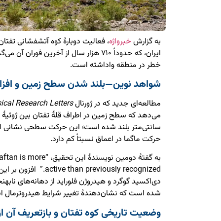
به گزارش
خبرواژه
، فعالیت دوبارهٔ کوه آتشفشانی تفت
ایران، که حدوداً ۷۱۰ هزار سال از آخرین فور
خطر در منطقه واداشته است.
شواهد نوین—بلند شدن سطح زمین و افز
مطالعه‌ای جدید که در ژورنال
cal Research Letters
سانتی‌متر بلند شده است؛ این حرکت سطحی نشانی از
حرکت ماگما در اعماق نسبتاً کم دارد.
به گفتهٔ دومین نویسندهٔ ای
 than previously recognized
شده است که نشان‌دهندهٔ تغییر شرایط هیدروترمال 
وضعیت تاریخی کوه تفتان و بازتعریف آن ا