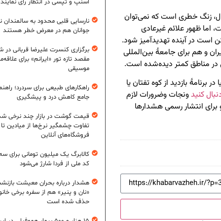
اسنپ و تپسی در انتظار رأی نمایند
وه تفتان پس از حدود ۷۱۰ هزار سال، زنگ خطری است که نمی‌توان
نارسایی قلبی محدود به سالمندان 
، اما ظهور علائم غیرعادی
جوانان هم در معرض خطر هستند
 است در آینده تهدیدآمیز شود.
برگزاری کنسرت علیرضا قربانی در شی
ن و هم برای جامعهٔ بین‌المللی
مقصد تازه تور «ایرانم» برای علاقه‌م
 در مناطق کمتر دیده‌شده است.
موسیقی
 برنامهٔ بازدید از کوه تفتان یا
راهکارهای طبیعی برای سردرد؛ راهنم
نبال کنید
ونجات وضرورات لازم
جامع کاهش درد و پیشگیری
و برای انتشار رسمی هشدارها
قیمت گوشت در بازار چند نرخی شد
تفاوت چشمگیر نرخ‌ها از میادین تا
فروشگاه‌های آنلاین
کالابرگ یک میلیون تومانی برای سه
کد ملی از فردا شارژ می‌شود
هشدار درباره بحران معیشت بازنش
«نان و پنیر» هم از سفره برخی خانوا
حذف شده است