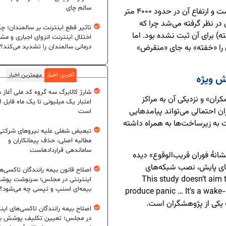
سالم چای
کوه تفتان، که در استان سیستان و بلوچستان واقع است و ارتفاع آن در حدود ۴۰۰۰ متر
در نظر گرفته می‌شد چرا که
تاثیر قطع اینترنت بر سالمندان؛ چگ
 عصر هولوسن (۱۱٬۷۰۰ سال گذشته) برای آن ثبت نشده بود. اما
اختلال اینترنت انزوای اجباری و مش
ن را «خفته» به جای «منقرض»
درمانی سالمندان را تشدید می‌کند؟
آخرین اخبار
مهمترین اخبار
ش ویژه
شارژ کالابرگ سه گروه کد ملی آغاز 
ران» و نزدیکی آن به مراکز
اعتبار یک میلیونی تا یک ماه قابل ا
ن احتمالی می‌تواند پیامدهایی
است
ت به زیرساخت‌ها به همراه داشته
تبعیض شغلی علیه نیروهای شرکتی
مطالبه اصلی، حذف پیمانکاران و
ساماندهی قراردادهاست
انهٔ فوران قریب‌الوقوع» دیده
‌های پایش، نصب شبکه‌های
اصلاح قانون بیمه رانندگان تاکسی‌ه
نگاری، و تدوین برنامه‌های واکنش سریع است. «This study doesn’t aim to
اینترنتی در مجلس؛ سرنوشت پو
بیمه‌ای اسنپ و تپسی چه می‌شود؟
produce panic … It’s a wake-up
اصلاح بیمه رانندگان تاکسی‌های این
در مجلس؛ تعیین تکلیف پوشش بی