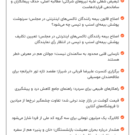
تبعیض شغلی علیه نیروهای شرکتی؛ مطالبه اصلی، حذف پیمانکاران و
ساماندهی قراردادهاست
اصلاح قانون بیمه رانندگان تاکسی‌های اینترنتی در مجلس؛ سرنوشت
پوشش بیمه‌ای اسنپ و تپسی چه می‌شود؟
اصلاح بیمه رانندگان تاکسی‌های اینترنتی در مجلس؛ تعیین تکلیف
پوشش بیمه‌ای اسنپ و تپسی در انتظار رأی نمایندگان
نارسایی قلبی محدود به سالمندان نیست؛ جوانان هم در معرض خطر
هستند
برگزاری کنسرت علیرضا قربانی در شیراز؛ مقصد تازه تور «ایرانم» برای
علاقه‌مندان موسیقی
راهکارهای طبیعی برای سردرد؛ راهنمای جامع کاهش درد و پیشگیری
قیمت گوشت در بازار چند نرخی شد؛ تفاوت چشمگیر نرخ‌ها از میادین
تا فروشگاه‌های آنلاین
کالابرگ یک میلیون تومانی برای سه گروه کد ملی از فردا شارژ می‌شود
هشدار درباره بحران معیشت بازنشستگان؛ «نان و پنیر» هم از سفره