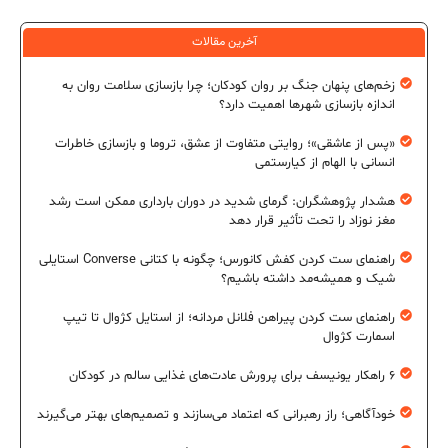
آخرین مقالات
زخم‌های پنهان جنگ بر روان کودکان؛ چرا بازسازی سلامت روان به
اندازه بازسازی شهرها اهمیت دارد؟
«پس از عاشقی»؛ روایتی متفاوت از عشق، تروما و بازسازی خاطرات
انسانی با الهام از کیارستمی
هشدار پژوهشگران: گرمای شدید در دوران بارداری ممکن است رشد
مغز نوزاد را تحت تأثیر قرار دهد
راهنمای ست کردن کفش کانورس؛ چگونه با کتانی Converse استایلی
شیک و همیشه‌مد داشته باشیم؟
راهنمای ست کردن پیراهن فلانل مردانه؛ از استایل کژوال تا تیپ
اسمارت کژوال
۶ راهکار یونیسف برای پرورش عادت‌های غذایی سالم در کودکان
خودآگاهی؛ راز رهبرانی که اعتماد می‌سازند و تصمیم‌های بهتر می‌گیرند