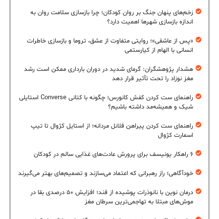
زخم‌های پنهان جنگ بر روان کودکان؛ چرا بازسازی سلامت روان به
اندازه بازسازی شهرها اهمیت دارد؟
«پس از عاشقی»؛ روایتی متفاوت از عشق، تروما و بازسازی خاطرات
انسانی با الهام از کیارستمی
هشدار پژوهشگران: گرمای شدید در دوران بارداری ممکن است رشد
مغز نوزاد را تحت تأثیر قرار دهد
راهنمای ست کردن کفش کانورس؛ چگونه با کتانی Converse استایلی
شیک و همیشه‌مد داشته باشیم؟
راهنمای ست کردن پیراهن فلانل مردانه؛ از استایل کژوال تا تیپ
اسمارت کژوال
۶ راهکار یونیسف برای پرورش عادت‌های غذایی سالم در کودکان
خودآگاهی؛ راز رهبرانی که اعتماد می‌سازند و تصمیم‌های بهتر می‌گیرند
درمان نوین با نانوذرات پوشیده از قند؛ افزایش ۵۰ درصدی بقا در
موش‌های مبتلا به تهاجمی‌ترین سرطان مغز