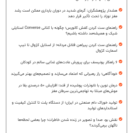
هشدار پژوهشگران: گرمای شدید در دوران بارداری ممکن است رشد
مغز نوزاد را تحت تأثیر قرار دهد
راهنمای ست کردن کفش کانورس؛ چگونه با کتانی Converse استایلی
شیک و همیشه‌مد داشته باشیم؟
راهنمای ست کردن پیراهن فلانل مردانه؛ از استایل کژوال تا تیپ
اسمارت کژوال
۶ راهکار یونیسف برای پرورش عادت‌های غذایی سالم در کودکان
خودآگاهی؛ راز رهبرانی که اعتماد می‌سازند و تصمیم‌های بهتر می‌گیرند
درمان نوین با نانوذرات پوشیده از قند؛ افزایش ۵۰ درصدی بقا در
موش‌های مبتلا به تهاجمی‌ترین سرطان مغز
تولید خوراک دام صنعتی در ایران؛ از دستگاه پلت تا کنترل کیفیت و
استانداردهای تولید
نقش بو، صدا و تصویر در زنده شدن خاطرات؛ چرا بعضی لحظه‌ها
ناگهان برمی‌گردند؟