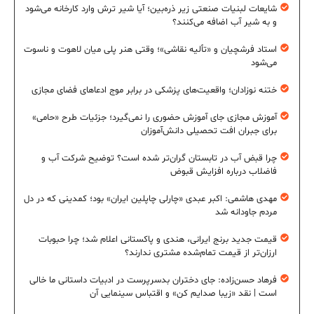
شایعات لبنیات صنعتی زیر ذره‌بین؛ آیا شیر ترش وارد کارخانه می‌شود
و به شیر آب اضافه می‌کنند؟
استاد فرشچیان و «تألیه نقاشی»؛ وقتی هنر پلی میان لاهوت و ناسوت
می‌شود
ختنه نوزادان؛ واقعیت‌های پزشکی در برابر موج ادعاهای فضای مجازی
آموزش مجازی جای آموزش حضوری را نمی‌گیرد؛ جزئیات طرح «حامی»
برای جبران افت تحصیلی دانش‌آموزان
چرا قبض آب در تابستان گران‌تر شده است؟ توضیح شرکت آب و
فاضلاب درباره افزایش قبوض
مهدی هاشمی: اکبر عبدی «چارلی چاپلین ایران» بود؛ کمدینی که در دل
مردم جاودانه شد
قیمت جدید برنج ایرانی، هندی و پاکستانی اعلام شد؛ چرا حبوبات
ارزان‌تر از قیمت تمام‌شده مشتری ندارند؟
فرهاد حسن‌زاده: جای دختران بدسرپرست در ادبیات داستانی ما خالی
است | نقد «زیبا صدایم کن» و اقتباس سینمایی آن