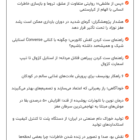
«پس از عاشقی»؛ روایتی متفاوت از عشق، تروما و بازسازی خاطرات
انسانی با الهام از کیارستمی
هشدار پژوهشگران: گرمای شدید در دوران بارداری ممکن است رشد
مغز نوزاد را تحت تأثیر قرار دهد
راهنمای ست کردن کفش کانورس؛ چگونه با کتانی Converse استایلی
شیک و همیشه‌مد داشته باشیم؟
راهنمای ست کردن پیراهن فلانل مردانه؛ از استایل کژوال تا تیپ
اسمارت کژوال
۶ راهکار یونیسف برای پرورش عادت‌های غذایی سالم در کودکان
خودآگاهی؛ راز رهبرانی که اعتماد می‌سازند و تصمیم‌های بهتر می‌گیرند
درمان نوین با نانوذرات پوشیده از قند؛ افزایش ۵۰ درصدی بقا در
موش‌های مبتلا به تهاجمی‌ترین سرطان مغز
تولید خوراک دام صنعتی در ایران؛ از دستگاه پلت تا کنترل کیفیت و
استانداردهای تولید
نقش بو، صدا و تصویر در زنده شدن خاطرات؛ چرا بعضی لحظه‌ها