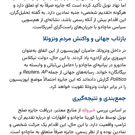
اما نهاد نوبل تأکید کرده است که جایزه صرفاً به او تعلق دارد و
هرگونه «تقدیم شخصی» جنبه نمادین دارد. به گفته تحلیل‌گران،
این اقدام بیش از آنکه رسمی باشد، نشانه‌ای از هم‌سویی
سیاسی ماچادو با جریان‌های راست‌گرای آمریکاست.
بازتاب جهانی و واکنش مردم ونزوئلا
در داخل ونزوئلا، حامیان اپوزیسیون از این اتفاق به‌عنوان
«پیروزی برای آزادی» یاد کردند. با این حال، دولت نیکلاس
مادورو در بیانیه‌ای ماچادو را «عامل بی‌ثباتی و وابسته به
بیگانگان» خواند. رسانه‌های جهانی از جمله
Reuters، AP و
Politico
گزارش داده‌اند که این جایزه احتمالاً موضع اپوزیسیون
را در برابر دولت ونزوئلا تقویت خواهد کرد.
جمع‌بندی و نتیجه‌گیری
بر اساس بررسی
خبرواژه
از منابع معتبر، دریافت جایزه صلح
نوبل توسط ماریا کورینا ماچادو و اظهارات او درباره تقدیم آن به
ترامپ واقعیت دارد. با این حال، این اقدام یک حرکت شخصی و
نمادین بوده و از نظر رسمی، جایزه صرفاً متعلق به ماچادو است.