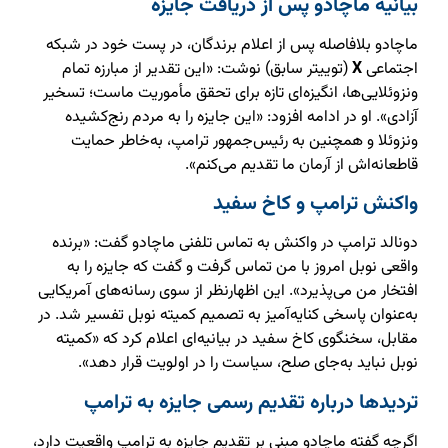
بیانیه ماچادو پس از دریافت جایزه
ماچادو بلافاصله پس از اعلام برندگان، در پست خود در شبکه
اجتماعی
X
(توییتر سابق) نوشت: «این تقدیر از مبارزه تمام
ونزوئلایی‌ها، انگیزه‌ای تازه برای تحقق مأموریت ماست؛ تسخیر
آزادی». او در ادامه افزود: «این جایزه را به مردم رنج‌کشیده
ونزوئلا و همچنین به رئیس‌جمهور ترامپ، به‌خاطر حمایت
قاطعانه‌اش از آرمان ما تقدیم می‌کنم».
واکنش ترامپ و کاخ سفید
دونالد ترامپ در واکنش به تماس تلفنی ماچادو گفت: «برنده
واقعی نوبل امروز با من تماس گرفت و گفت که جایزه را به
افتخار من می‌پذیرد». این اظهارنظر از سوی رسانه‌های آمریکایی
به‌عنوان پاسخی کنایه‌آمیز به تصمیم کمیته نوبل تفسیر شد. در
مقابل، سخنگوی کاخ سفید در بیانیه‌ای اعلام کرد که «کمیته
نوبل نباید به‌جای صلح، سیاست را در اولویت قرار دهد».
تردیدها درباره تقدیم رسمی جایزه به ترامپ
اگرچه گفته ماچادو مبنی بر تقدیم جایزه به ترامپ واقعیت دارد،