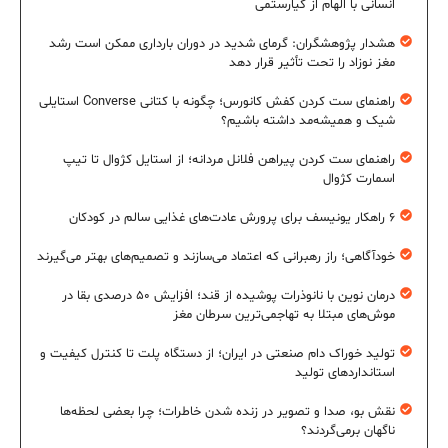
انسانی با الهام از کیارستمی
هشدار پژوهشگران: گرمای شدید در دوران بارداری ممکن است رشد
مغز نوزاد را تحت تأثیر قرار دهد
راهنمای ست کردن کفش کانورس؛ چگونه با کتانی Converse استایلی
شیک و همیشه‌مد داشته باشیم؟
راهنمای ست کردن پیراهن فلانل مردانه؛ از استایل کژوال تا تیپ
اسمارت کژوال
۶ راهکار یونیسف برای پرورش عادت‌های غذایی سالم در کودکان
خودآگاهی؛ راز رهبرانی که اعتماد می‌سازند و تصمیم‌های بهتر می‌گیرند
درمان نوین با نانوذرات پوشیده از قند؛ افزایش ۵۰ درصدی بقا در
موش‌های مبتلا به تهاجمی‌ترین سرطان مغز
تولید خوراک دام صنعتی در ایران؛ از دستگاه پلت تا کنترل کیفیت و
استانداردهای تولید
نقش بو، صدا و تصویر در زنده شدن خاطرات؛ چرا بعضی لحظه‌ها
ناگهان برمی‌گردند؟