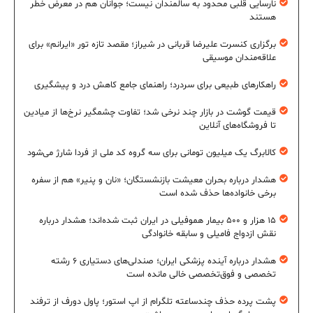
نارسایی قلبی محدود به سالمندان نیست؛ جوانان هم در معرض خطر
هستند
برگزاری کنسرت علیرضا قربانی در شیراز؛ مقصد تازه تور «ایرانم» برای
علاقه‌مندان موسیقی
راهکارهای طبیعی برای سردرد؛ راهنمای جامع کاهش درد و پیشگیری
قیمت گوشت در بازار چند نرخی شد؛ تفاوت چشمگیر نرخ‌ها از میادین
تا فروشگاه‌های آنلاین
کالابرگ یک میلیون تومانی برای سه گروه کد ملی از فردا شارژ می‌شود
هشدار درباره بحران معیشت بازنشستگان؛ «نان و پنیر» هم از سفره
برخی خانواده‌ها حذف شده است
۱۵ هزار و ۵۰۰ بیمار هموفیلی در ایران ثبت شده‌اند؛ هشدار درباره
نقش ازدواج فامیلی و سابقه خانوادگی
هشدار درباره آینده پزشکی ایران؛ صندلی‌های دستیاری ۶ رشته
تخصصی و فوق‌تخصصی خالی مانده است
پشت پرده حذف چندساعته تلگرام از اپ استور؛ پاول دورف از ترفند