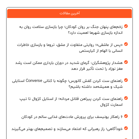
آخرین مقالات
زخم‌های پنهان جنگ بر روان کودکان؛ چرا بازسازی سلامت روان به
اندازه بازسازی شهرها اهمیت دارد؟
«پس از عاشقی»؛ روایتی متفاوت از عشق، تروما و بازسازی خاطرات
انسانی با الهام از کیارستمی
هشدار پژوهشگران: گرمای شدید در دوران بارداری ممکن است رشد
مغز نوزاد را تحت تأثیر قرار دهد
راهنمای ست کردن کفش کانورس؛ چگونه با کتانی Converse استایلی
شیک و همیشه‌مد داشته باشیم؟
راهنمای ست کردن پیراهن فلانل مردانه؛ از استایل کژوال تا تیپ
اسمارت کژوال
۶ راهکار یونیسف برای پرورش عادت‌های غذایی سالم در کودکان
خودآگاهی؛ راز رهبرانی که اعتماد می‌سازند و تصمیم‌های بهتر می‌گیرند