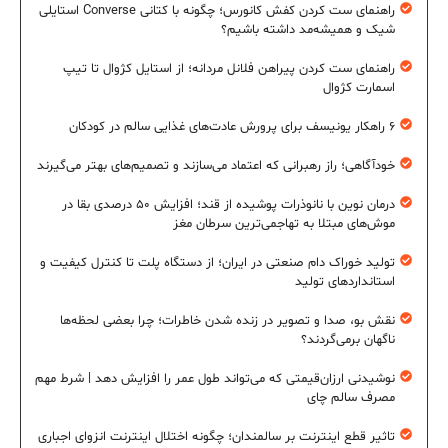
راهنمای ست کردن کفش کانورس؛ چگونه با کتانی Converse استایلی
شیک و همیشه‌مد داشته باشیم؟
راهنمای ست کردن پیراهن فلانل مردانه؛ از استایل کژوال تا تیپ
اسمارت کژوال
۶ راهکار یونیسف برای پرورش عادت‌های غذایی سالم در کودکان
خودآگاهی؛ راز رهبرانی که اعتماد می‌سازند و تصمیم‌های بهتر می‌گیرند
درمان نوین با نانوذرات پوشیده از قند؛ افزایش ۵۰ درصدی بقا در
موش‌های مبتلا به تهاجمی‌ترین سرطان مغز
تولید خوراک دام صنعتی در ایران؛ از دستگاه پلت تا کنترل کیفیت و
استانداردهای تولید
نقش بو، صدا و تصویر در زنده شدن خاطرات؛ چرا بعضی لحظه‌ها
ناگهان برمی‌گردند؟
نوشیدنی ارزان‌قیمتی که می‌تواند طول عمر را افزایش دهد | شرط مهم
مصرف سالم چای
تاثیر قطع اینترنت بر سالمندان؛ چگونه اختلال اینترنت انزوای اجباری