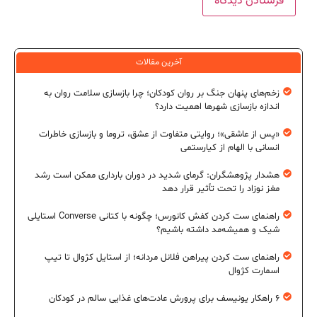
آخرین مقالات
زخم‌های پنهان جنگ بر روان کودکان؛ چرا بازسازی سلامت روان به
اندازه بازسازی شهرها اهمیت دارد؟
«پس از عاشقی»؛ روایتی متفاوت از عشق، تروما و بازسازی خاطرات
انسانی با الهام از کیارستمی
هشدار پژوهشگران: گرمای شدید در دوران بارداری ممکن است رشد
مغز نوزاد را تحت تأثیر قرار دهد
راهنمای ست کردن کفش کانورس؛ چگونه با کتانی Converse استایلی
شیک و همیشه‌مد داشته باشیم؟
راهنمای ست کردن پیراهن فلانل مردانه؛ از استایل کژوال تا تیپ
اسمارت کژوال
۶ راهکار یونیسف برای پرورش عادت‌های غذایی سالم در کودکان