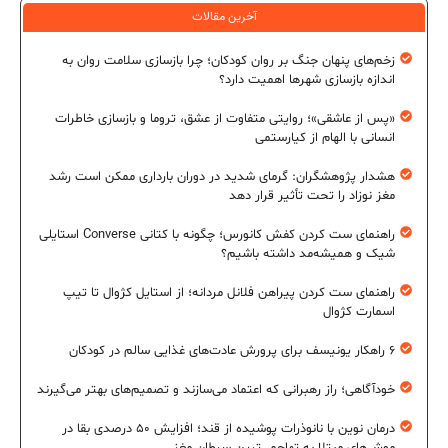
آخرین مقالات
زخم‌های پنهان جنگ بر روان کودکان؛ چرا بازسازی سلامت روان به
اندازه بازسازی شهرها اهمیت دارد؟
«پس از عاشقی»؛ روایتی متفاوت از عشق، تروما و بازسازی خاطرات
انسانی با الهام از کیارستمی
هشدار پژوهشگران: گرمای شدید در دوران بارداری ممکن است رشد
مغز نوزاد را تحت تأثیر قرار دهد
راهنمای ست کردن کفش کانورس؛ چگونه با کتانی Converse استایلی
شیک و همیشه‌مد داشته باشیم؟
راهنمای ست کردن پیراهن فلانل مردانه؛ از استایل کژوال تا تیپ
اسمارت کژوال
۶ راهکار یونیسف برای پرورش عادت‌های غذایی سالم در کودکان
خودآگاهی؛ راز رهبرانی که اعتماد می‌سازند و تصمیم‌های بهتر می‌گیرند
درمان نوین با نانوذرات پوشیده از قند؛ افزایش ۵۰ درصدی بقا در
موش‌های مبتلا به تهاجمی‌ترین سرطان مغز