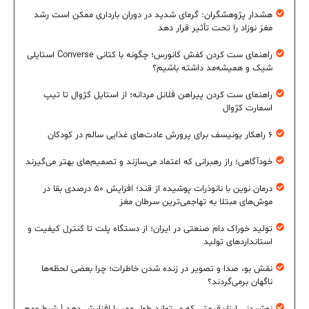
هشدار پژوهشگران: گرمای شدید در دوران بارداری ممکن است رشد
مغز نوزاد را تحت تأثیر قرار دهد
راهنمای ست کردن کفش کانورس؛ چگونه با کتانی Converse استایلی
شیک و همیشه‌مد داشته باشیم؟
راهنمای ست کردن پیراهن فلانل مردانه؛ از استایل کژوال تا تیپ
اسمارت کژوال
۶ راهکار یونیسف برای پرورش عادت‌های غذایی سالم در کودکان
خودآگاهی؛ راز رهبرانی که اعتماد می‌سازند و تصمیم‌های بهتر می‌گیرند
درمان نوین با نانوذرات پوشیده از قند؛ افزایش ۵۰ درصدی بقا در
موش‌های مبتلا به تهاجمی‌ترین سرطان مغز
تولید خوراک دام صنعتی در ایران؛ از دستگاه پلت تا کنترل کیفیت و
استانداردهای تولید
نقش بو، صدا و تصویر در زنده شدن خاطرات؛ چرا بعضی لحظه‌ها
ناگهان برمی‌گردند؟