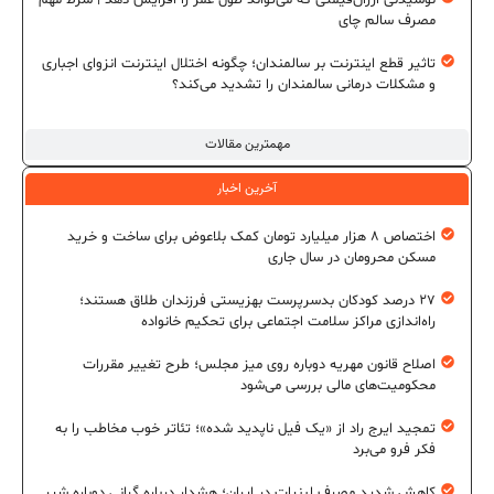
نوشیدنی ارزان‌قیمتی که می‌تواند طول عمر را افزایش دهد | شرط مهم
مصرف سالم چای
تاثیر قطع اینترنت بر سالمندان؛ چگونه اختلال اینترنت انزوای اجباری
و مشکلات درمانی سالمندان را تشدید می‌کند؟
مهمترین مقالات
آخرین اخبار
اختصاص ۸ هزار میلیارد تومان کمک بلاعوض برای ساخت و خرید
مسکن محرومان در سال جاری
۲۷ درصد کودکان بدسرپرست بهزیستی فرزندان طلاق هستند؛
راه‌اندازی مراکز سلامت اجتماعی برای تحکیم خانواده
اصلاح قانون مهریه دوباره روی میز مجلس؛ طرح تغییر مقررات
محکومیت‌های مالی بررسی می‌شود
تمجید ایرج راد از «یک فیل ناپدید شده»؛ تئاتر خوب مخاطب را به
فکر فرو می‌برد
کاهش شدید مصرف لبنیات در ایران؛ هشدار درباره گرانی دوباره شیر