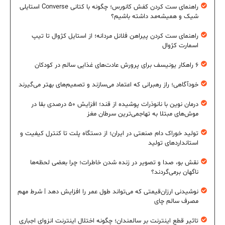
راهنمای ست کردن کفش کانورس؛ چگونه با کتانی Converse استایلی
شیک و همیشه‌مد داشته باشیم؟
راهنمای ست کردن پیراهن فلانل مردانه؛ از استایل کژوال تا تیپ
اسمارت کژوال
۶ راهکار یونیسف برای پرورش عادت‌های غذایی سالم در کودکان
خودآگاهی؛ راز رهبرانی که اعتماد می‌سازند و تصمیم‌های بهتر می‌گیرند
درمان نوین با نانوذرات پوشیده از قند؛ افزایش ۵۰ درصدی بقا در
موش‌های مبتلا به تهاجمی‌ترین سرطان مغز
تولید خوراک دام صنعتی در ایران؛ از دستگاه پلت تا کنترل کیفیت و
استانداردهای تولید
نقش بو، صدا و تصویر در زنده شدن خاطرات؛ چرا بعضی لحظه‌ها
ناگهان برمی‌گردند؟
نوشیدنی ارزان‌قیمتی که می‌تواند طول عمر را افزایش دهد | شرط مهم
مصرف سالم چای
تاثیر قطع اینترنت بر سالمندان؛ چگونه اختلال اینترنت انزوای اجباری