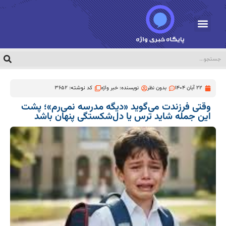
22 آبان 1404
بدون نظر
نویسنده:
خبر واژه
کد نوشته: 3652
وقتی فرزندت می‌گوید «دیگه مدرسه نمی‌رم»؛ پشت
این جمله شاید ترس یا دل‌شکستگی پنهان باشد