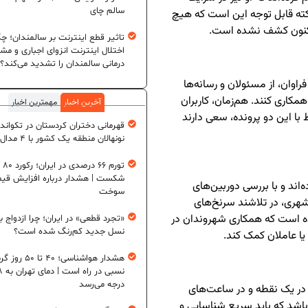
سالم چای
ته قابل توجه این است که هیچ
ا کنون کشف نشده است.
تاثیر قطع اینترنت بر سالمندان؛ چگ
اختلال اینترنت انزوای اجباری و مش
درمانی سالمندان را تشدید می‌کند؟
اوان، از مسئولان و رسانه‌ها
همکاری کنند. هم‌زمان، کاربران
آخرین اخبار
مهمترین اخبار
با این دو پرونده، سعی دارند
قهرمانی دختران کردستان در تکواند
نونهالان منطقه یک کشور با ۴ مدال طلا
تورم ۶
شکست | هشدار درباره افزایش قی
‌اند و با بررسی دوربین‌های
سوخت
هری، در تلاشند سرنخ‌های
کرده است که همکاری شهروندان در
«تجرد قطعی» در ایران؛ چرا ازدواج ب
نسل جدید کم‌رنگ شده است؟
یا عاملان کمک کند.
هشدار هواشناسی؛ ۴۰ تا ۵۰
نسبی در ر
درجه می‌رسد
 در یک نقطه و در ساعت‌های
اشد که باید سریع شناسایی و