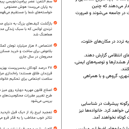
سم آلتمن: عصر پرامپت‌نویسی پیچ
ار می‌دهند که چنین
به پایان می‌رسد؛ هوش مصنوعی
 در جامعه می‌شوند و ضرورت
خواسته‌های شما را مستقیم می‌فهم
بازگشت کیف‌های بزرگ به دنیای مد
ترندی لوکس که با سبک زندگی مد
هماهنگ شد
به تردد در مکان‌های خلوت،
اختصاص ۸ هزار میلیارد تومان کم
بلاعوض برای ساخت و خرید مسکن
های انتظامی گزارش دهند.
محرومان در سال جاری
ار هشدارها و توصیه‌های ایمنی،
۲۷ درصد کودکان بدسرپرست بهزی
نند.
فرزندان طلاق هستند؛ راه‌اندازی مرا
هری، گروهی و با همراهی
سلامت اجتماعی برای تحکیم خانواد
اصلاح قانون مهریه دوباره روی میز
طرح تغییر مقررات محکومیت‌های م
بررسی می‌شود
رگونه پیشرفت در شناسایی
ی خواهد کرد. خانواده‌ها نیز
تمجید ایرج راد از «یک فیل ناپدید
 کوتاه نخواهند آمد.
تئاتر خوب مخاطب را به فکر فرو می‌
ا شماره‌های اضطراری و پلیس