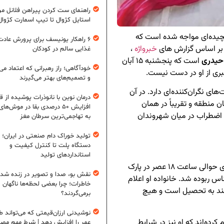
راهنمای ست کردن پیراهن فلانل مردا
استایل کژوال تا تیپ اسمارت کژوال
پیچیده‌ای مواجه شده است که
۶ راهکار یونیسف برای پرورش عادت
 بر اساس گزارش های
خبرواژه
،
غذایی سالم در کودکان
حیدری
است که پنجشنبه ۱۵ آبان
خودآگاهی؛ راز رهبرانی که اعتماد می‌
بری از او در دست نیست.
و تصمیم‌های بهتر می‌گیرند
های نگران‌کننده‌ای دارد. در آن
درمان نوین با نانوذرات پوشیده از ق
ن منطقه و تقریباً در همان
افزایش ۵۰ درصدی بقا در موش‌ها
 اضطراب در میان شهروندان
به تهاجمی‌ترین سرطان مغز
تولید خوراک دام صنعتی در ایران؛ ا
دستگاه پلت تا کنترل کیفیت و
استانداردهای تولید
، ستاره حیدری حوالی ساعت ۱۸ عصر در پارک
نقش بو، صدا و تصویر در زنده شد
اس ربوده شد. خانواده او اعلام
خاطرات؛ چرا بعضی لحظه‌ها ناگهان
ه‌مند به تحصیل است و هیچ
برمی‌گردند؟
نوشیدنی ارزان‌قیمتی که می‌تواند ط
رده‌اند که او نیز در شرایط
عمر را افزایش دهد | شرط مهم مص