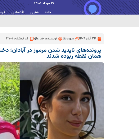
17 مرداد 1405
خانه
هنری
اقتصادی
فره
24 آبان 1404
بدون نظر
نویسنده:
خبر واژه
کد نوشته: 3701
همان نقطه ربوده شدند