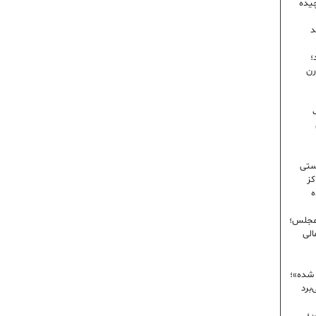
یده
د
؛
رن
ک
ستی
کز
ه
 مجلس؛
الی
 شده»؛
برد