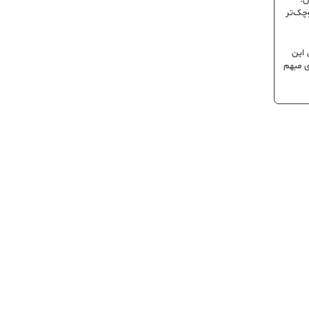
ن؛
وچک‌تر
 این
ی مبهم