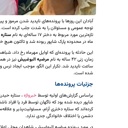
آبادان این روزها با پرونده‌های ناپدید شدن مرموز و 
توجه عمومی و مسئولان را به شدت جلب کرده است.
تازه‌ترین مورد مربوط به دختر ۱۷ ساله‌ای به نام
ستاره 
ماه در محدوده پارک شاپور ربوده شد و تاکنون هیچ خ
این حادثه با پرونده‌ای که اوایل مهرماه رخ داد، شباهت‌
زمان، زنی ۴۲ ساله به نام
مرضیه البوغبیش
نیز در هما
ساعت ناپدید شد. تکرار این الگو، موجب ایجاد ترس و
شده است.
جزئیات پرونده‌ها
براساس گزارش‌های اولیه توسط
خبرواژه
شاپور دیده شده بود که ناگهان توسط فرد یا افراد ناشن
کرده‌اند که ستاره دختری آرام، مسئولیت‌پذیر و علاق
دشمن یا اختلاف خانوادگی جدی ندارد.
در مورد پرونده مرضیه البوغبیش، شاهدان محلی اعلام ک