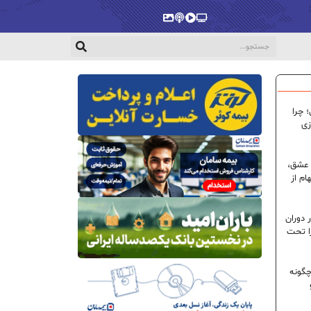
پخش‌زنده
ویدیو
پادکست
گالری
 چرا
زی
 عشق،
ام از
 دوران
ا تحت
گونه