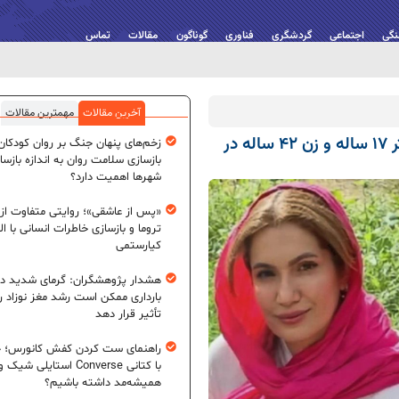
نگی
اجتماعی
گردشگری
فناوری
گوناگون
مقالات
تماس
آخرین مقالات
مهمترین مقالات
پرونده‌های ناپدید شدن مرموز در آبادان؛ دختر ۱۷ ساله و زن ۴۲ ساله در
زخم‌های پنهان جنگ بر روان کودکان؛
بازسازی سلامت روان به اندازه بازسا
شهرها اهمیت دارد؟
«پس از عاشقی»؛ روایتی متفاوت از
تروما و بازسازی خاطرات انسانی با اله
کیارستمی
هشدار پژوهشگران: گرمای شدید در
بارداری ممکن است رشد مغز نوزاد ر
تأثیر قرار دهد
راهنمای ست کردن کفش کانورس؛ چ
با کتانی Converse استایلی شیک و
همیشه‌مد داشته باشیم؟