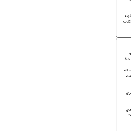
ونه
کلات
و
۶ درصدی در ایران؛ رکورد ۸۰ ساله
مت
رای
 روز گرمای
اه است | دمای تهران به ۳۸