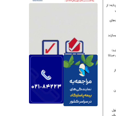
نه؛ از
‌های
سازند
ند؛
ی مبتلا
ز
ن
ول
رف