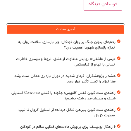
آخرین مقالات
زخم‌های پنهان جنگ بر روان کودکان؛ چرا بازسازی سلامت روان به
اندازه بازسازی شهرها اهمیت دارد؟
«پس از عاشقی»؛ روایتی متفاوت از عشق، تروما و بازسازی خاطرات
انسانی با الهام از کیارستمی
هشدار پژوهشگران: گرمای شدید در دوران بارداری ممکن است رشد
مغز نوزاد را تحت تأثیر قرار دهد
راهنمای ست کردن کفش کانورس؛ چگونه با کتانی Converse استایلی
شیک و همیشه‌مد داشته باشیم؟
راهنمای ست کردن پیراهن فلانل مردانه؛ از استایل کژوال تا تیپ
اسمارت کژوال
۶ راهکار یونیسف برای پرورش عادت‌های غذایی سالم در کودکان