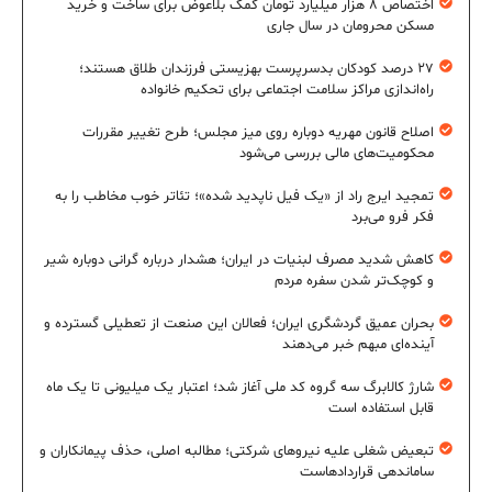
اختصاص ۸ هزار میلیارد تومان کمک بلاعوض برای ساخت و خرید
مسکن محرومان در سال جاری
۲۷ درصد کودکان بدسرپرست بهزیستی فرزندان طلاق هستند؛
راه‌اندازی مراکز سلامت اجتماعی برای تحکیم خانواده
اصلاح قانون مهریه دوباره روی میز مجلس؛ طرح تغییر مقررات
محکومیت‌های مالی بررسی می‌شود
تمجید ایرج راد از «یک فیل ناپدید شده»؛ تئاتر خوب مخاطب را به
فکر فرو می‌برد
کاهش شدید مصرف لبنیات در ایران؛ هشدار درباره گرانی دوباره شیر
و کوچک‌تر شدن سفره مردم
بحران عمیق گردشگری ایران؛ فعالان این صنعت از تعطیلی گسترده و
آینده‌ای مبهم خبر می‌دهند
شارژ کالابرگ سه گروه کد ملی آغاز شد؛ اعتبار یک میلیونی تا یک ماه
قابل استفاده است
تبعیض شغلی علیه نیروهای شرکتی؛ مطالبه اصلی، حذف پیمانکاران و
ساماندهی قراردادهاست