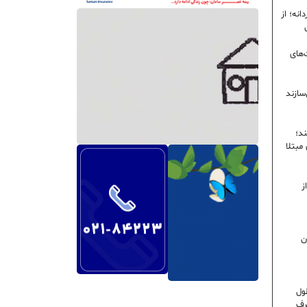
نه؛ از
‌های
سازند
ند؛
ی مبتلا
ز
ن
ول
رف