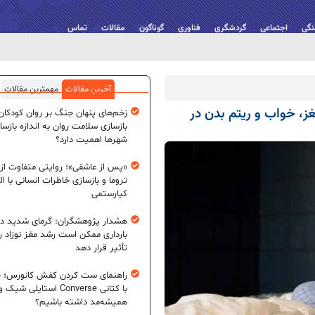
نگی
اجتماعی
گردشگری
فناوری
گوناگون
مقالات
تماس
آخرین مقالات
مهمترین مقالات
، خواب و ریتم بدن در
زخم‌های پنهان جنگ بر روان کودکان؛
بازسازی سلامت روان به اندازه بازسا
شهرها اهمیت دارد؟
«پس از عاشقی»؛ روایتی متفاوت از
تروما و بازسازی خاطرات انسانی با اله
کیارستمی
هشدار پژوهشگران: گرمای شدید در
بارداری ممکن است رشد مغز نوزاد ر
تأثیر قرار دهد
راهنمای ست کردن کفش کانورس؛ چ
با کتانی Converse استایلی شیک و
همیشه‌مد داشته باشیم؟