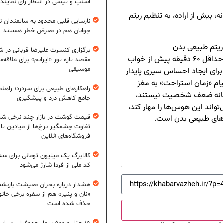
اسنپ و تپسی در انتظار رأی نمایند
 بیش از اراده، به تنظیم ریتم
نارسایی قلبی محدود به سالمندان 
جوانان هم در معرض خطر هستند
ریتم طبیعی بدن
برگزاری کنسرت علیرضا قربانی در شی
ش از خواب
مقصد تازه تور «ایرانم» برای علاقه‌م
موسیقی
رای ایجاد احساس سیری پایدار
ام «زمان استراحت» به مغز
راهکارهای طبیعی برای سردرد؛ راهنم
نشانه ضعف شخصیت نیستند،
جامع کاهش درد و پیشگیری
واند این هوس‌ها را مهار کند،
م‌های طبیعی بدن است.
قیمت گوشت در بازار چند نرخی شد
تفاوت چشمگیر نرخ‌ها از میادین تا
فروشگاه‌های آنلاین
کالابرگ یک میلیون تومانی برای سه
کد ملی از فردا شارژ می‌شود
هشدار درباره بحران معیشت بازنش
«نان و پنیر» هم از سفره برخی خانوا
حذف شده است