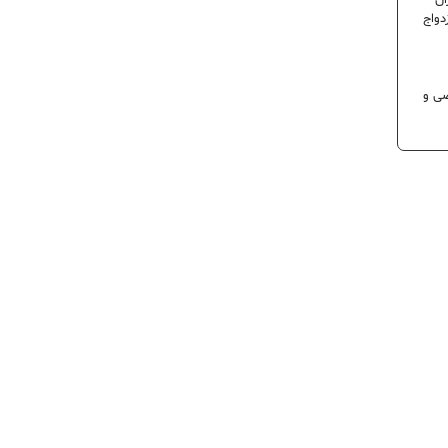
ران
دواج
 تخصصی و