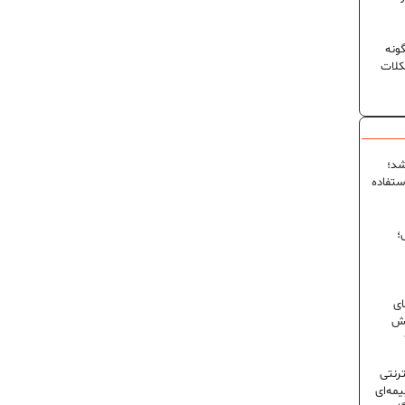
ونه
کلات
شد؛
ستفاده
؛
ای
شش
ترنتی
مه‌ای