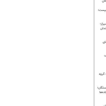
گان
نیست؛
راز؛
ندان
ای
؛
 گروه
ستگان؛
ده‌ها