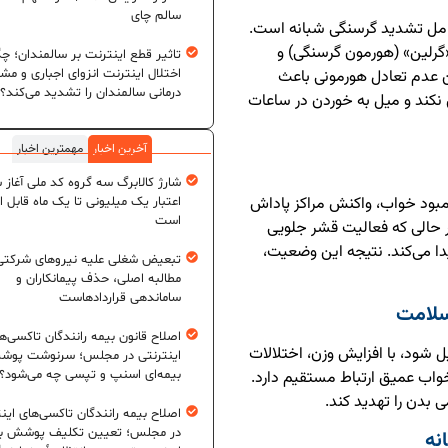
سالم چای
وامل تشدید گرسنگی شبانه است.
ا ۳۰ درصدی هورمون «گرلین» (هورمون گرسنگی) و
تاثیر قطع اینترنت بر سالمندان؛ چگ
اختلال اینترنت انزوای اجباری و مش
 عدم تعادل هورمونی باعث
درمانی سالمندان را تشدید می‌کند؟
کند و میل به خوردن در ساعات
آخرین اخبار
مهمترین اخبار
شارژ کالابرگ سه گروه کد ملی آغاز 
بود خواب، واکنش مراکز پاداش
اعتبار یک میلیونی تا یک ماه قابل ا
است
زایش می‌یابد، در حالی که فعالیت قشر جلویی
ا می‌کند. نتیجه این وضعیت،
تبعیض شغلی علیه نیروهای شرکتی
مطالبه اصلی، حذف پیمانکاران و
ساماندهی قراردادهاست
سلامت
اصلاح قانون بیمه رانندگان تاکسی‌ه
ل شود، با افزایش وزن، اختلالات
اینترنتی در مجلس؛ سرنوشت پو
خواب عمیق ارتباط مستقیم دارد.
بیمه‌ای اسنپ و تپسی چه می‌شود؟
بدن را تهدید کند.
اصلاح بیمه رانندگان تاکسی‌های این
در مجلس؛ تعیین تکلیف پوشش بی
نه