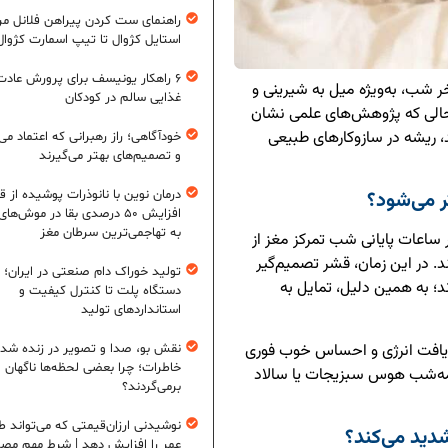
راهنمای ست کردن پیراهن فلانل مردا
استایل کژوال تا تیپ اسمارت کژوال
۶ راهکار یونیسف برای پرورش عادت
ر شب، به‌ویژه میل به شیرینی و
غذایی سالم در کودکان
ر حالی که پژوهش‌های علمی نشان
د، ریشه در سازوکارهای طبیعی
خودآگاهی؛ راز رهبرانی که اعتماد می‌
و تصمیم‌های بهتر می‌گیرند
 می‌شود؟
درمان نوین با نانوذرات پوشیده از ق
افزایش ۵۰ درصدی بقا در موش‌ها
به تهاجمی‌ترین سرطان مغز
عات پایانی شب تمرکز مغز از
. در این زمان، قشر تصمیم‌گیر
تولید خوراک دام صنعتی در ایران؛ ا
د؛ به همین دلیل، تمایل به
دستگاه پلت تا کنترل کیفیت و
استانداردهای تولید
 دریافت انرژی و احساس خوب فوری
نقش بو، صدا و تصویر در زنده شد
خاطرات؛ چرا بعضی لحظه‌ها ناگهان
یمه‌شب هوس سبزیجات یا سالاد
برمی‌گردند؟
نوشیدنی ارزان‌قیمتی که می‌تواند ط
دید می‌کند؟
عمر را افزایش دهد | شرط مهم مص