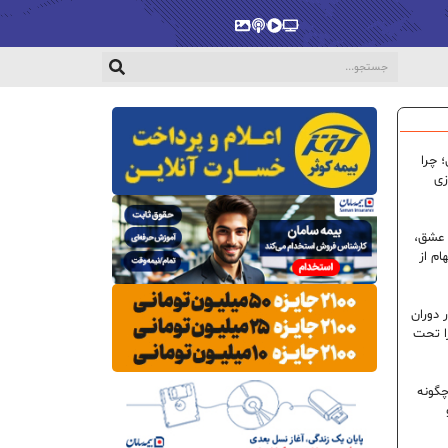
پخش‌زنده
ویدیو
پادکست
گالری
 چرا
زی
 عشق،
ام از
 دوران
ا تحت
گونه