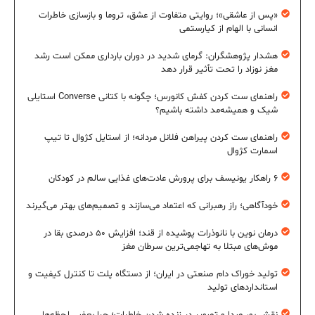
«پس از عاشقی»؛ روایتی متفاوت از عشق، تروما و بازسازی خاطرات
انسانی با الهام از کیارستمی
هشدار پژوهشگران: گرمای شدید در دوران بارداری ممکن است رشد
مغز نوزاد را تحت تأثیر قرار دهد
راهنمای ست کردن کفش کانورس؛ چگونه با کتانی Converse استایلی
شیک و همیشه‌مد داشته باشیم؟
راهنمای ست کردن پیراهن فلانل مردانه؛ از استایل کژوال تا تیپ
اسمارت کژوال
۶ راهکار یونیسف برای پرورش عادت‌های غذایی سالم در کودکان
خودآگاهی؛ راز رهبرانی که اعتماد می‌سازند و تصمیم‌های بهتر می‌گیرند
درمان نوین با نانوذرات پوشیده از قند؛ افزایش ۵۰ درصدی بقا در
موش‌های مبتلا به تهاجمی‌ترین سرطان مغز
تولید خوراک دام صنعتی در ایران؛ از دستگاه پلت تا کنترل کیفیت و
استانداردهای تولید
نقش بو، صدا و تصویر در زنده شدن خاطرات؛ چرا بعضی لحظه‌ها