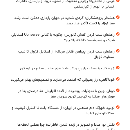
«پس از عاشقی»؛ روایتی متفاوت از عشق، تروما و بازسازی خاطرات
انسانی با الهام از کیارستمی
هشدار پژوهشگران: گرمای شدید در دوران بارداری ممکن است رشد
مغز نوزاد را تحت تأثیر قرار دهد
راهنمای ست کردن کفش کانورس؛ چگونه با کتانی Converse استایلی
شیک و همیشه‌مد داشته باشیم؟
راهنمای ست کردن پیراهن فلانل مردانه؛ از استایل کژوال تا تیپ
اسمارت کژوال
۶ راهکار یونیسف برای پرورش عادت‌های غذایی سالم در کودکان
خودآگاهی؛ راز رهبرانی که اعتماد می‌سازند و تصمیم‌های بهتر می‌گیرند
درمان نوین با نانوذرات پوشیده از قند؛ افزایش ۵۰ درصدی بقا در
موش‌های مبتلا به تهاجمی‌ترین سرطان مغز
تولید خوراک دام صنعتی در ایران؛ از دستگاه پلت تا کنترل کیفیت و
استانداردهای تولید
نقش بو، صدا و تصویر در زنده شدن خاطرات؛ چرا بعضی لحظه‌ها