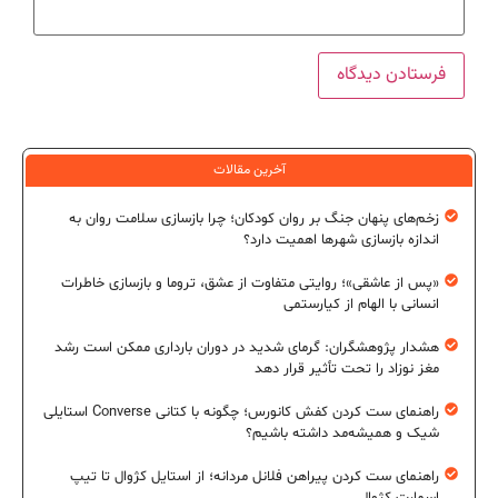
آخرین مقالات
زخم‌های پنهان جنگ بر روان کودکان؛ چرا بازسازی سلامت روان به
اندازه بازسازی شهرها اهمیت دارد؟
«پس از عاشقی»؛ روایتی متفاوت از عشق، تروما و بازسازی خاطرات
انسانی با الهام از کیارستمی
هشدار پژوهشگران: گرمای شدید در دوران بارداری ممکن است رشد
مغز نوزاد را تحت تأثیر قرار دهد
راهنمای ست کردن کفش کانورس؛ چگونه با کتانی Converse استایلی
شیک و همیشه‌مد داشته باشیم؟
راهنمای ست کردن پیراهن فلانل مردانه؛ از استایل کژوال تا تیپ
اسمارت کژوال