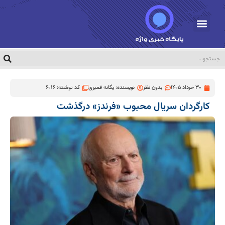
30 خرداد 1405
بدون نظر
نویسنده:
یگانه قمبری
کد نوشته: 6016
کارگردان سریال محبوب «فرندز» درگذشت