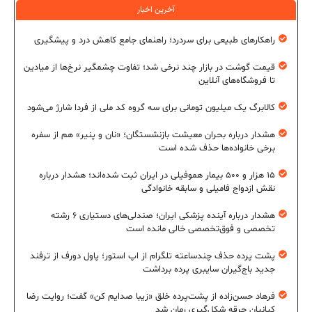
آخرین اخبار
راهکارهای طبیعی برای سردرد؛ راهنمای جامع کاهش درد و پیشگیری
قیمت گوشت در بازار چند نرخی شد؛ تفاوت چشمگیر نرخ‌ها از میادین
تا فروشگاه‌های آنلاین
کالابرگ یک میلیون تومانی برای سه گروه کد ملی از فردا شارژ می‌شود
هشدار درباره بحران معیشت بازنشستگان؛ «نان و پنیر» هم از سفره
برخی خانواده‌ها حذف شده است
۱۵ هزار و ۵۰۰ بیمار هموفیلی در ایران ثبت شده‌اند؛ هشدار درباره
نقش ازدواج فامیلی و سابقه خانوادگی
هشدار درباره آینده پزشکی ایران؛ صندلی‌های دستیاری ۶ رشته
تخصصی و فوق‌تخصصی خالی مانده است
پشت پرده حذف چندساعته تلگرام از اپ استور؛ پاول دورف از ترفند
جدید باج‌گیران سایبری پرده برداشت
فرهاد حسن‌زاده از پشت‌پرده خلق «زیبا صدایم کن» گفت؛ روایت رضا
کیانیان جرقه شکل‌گیری رمان شد