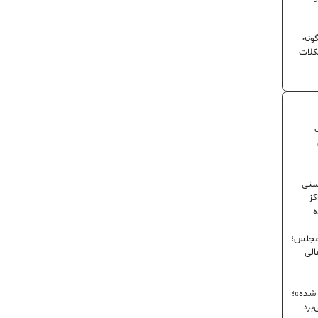
ونه
کلات
ک
ستی
کز
ه
 مجلس؛
الی
 شده»؛
برد