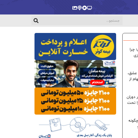
پخش‌زنده
ویدیو
پادکست
گالری
 چرا
زی
 عشق،
ام از
 دوران
ا تحت
گونه