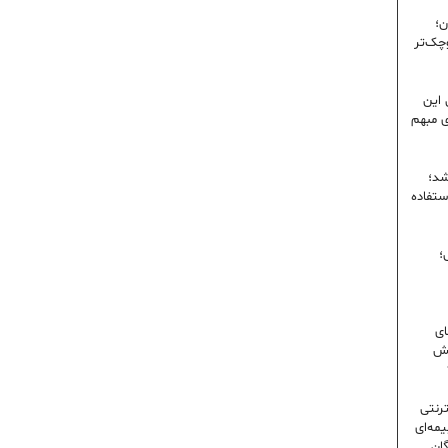
ن؛
وچک‌تر
 این
ی مبهم
شد؛
ستفاده
؛
ای
شش
ترنتی
مه‌ای
گان