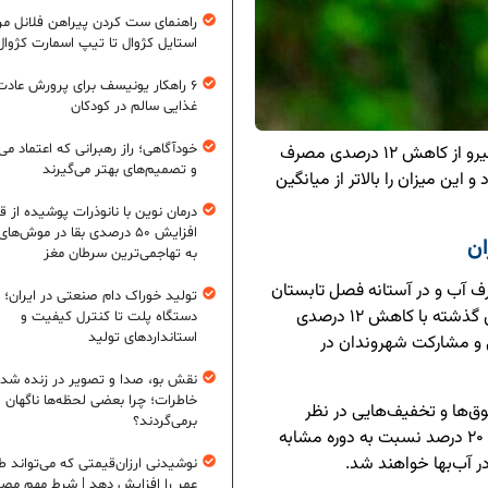
راهنمای ست کردن پیراهن فلانل مردا
استایل کژوال تا تیپ اسمارت کژوال
۶ راهکار یونیسف برای پرورش عادت
غذایی سالم در کودکان
خودآگاهی؛ راز رهبرانی که اعتماد می‌
، معاون برنامه‌ریزی و اقتصادی وزیر نیرو از کاهش ۱۲ درصدی مصرف
و تصمیم‌های بهتر می‌گیرند
 این میزان را بالاتر از میانگین
درمان نوین با نانوذرات پوشیده از ق
افزایش ۵۰ درصدی بقا در موش‌ها
ن
به تهاجمی‌ترین سرطان مغز
ف آب و در آستانه فصل تابستان
تولید خوراک دام صنعتی در ایران؛ ا
۱۴۰۵ اعلام کرد: مصرف آب در شمال تهران طی ماه‌های گذشته با کاهش ۱۲ درصدی
دستگاه پلت تا کنترل کیفیت و
استانداردهای تولید
 و مشارکت شهروندان در
نقش بو، صدا و تصویر در زنده شد
خاطرات؛ چرا بعضی لحظه‌ها ناگهان
ق‌ها و تخفیف‌هایی در نظر
برمی‌گردند؟
گرفته است. به گفته او، مشترکانی که مصرف خود را تا ۲۰ درصد نسبت به دوره مشابه
نوشیدنی ارزان‌قیمتی که می‌تواند ط
عمر را افزایش دهد | شرط مهم مص