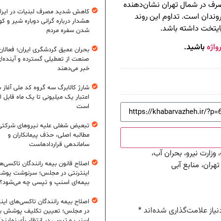
ف در شمال تهران نشان‌دهنده
کاهش شدید مصرف لبنیات در ایرا
دان است. تداوم این روند
هشدار درباره گرانی دوباره شیر و ک
پایتخت داشته باشد.
شدن سفره مردم
واژه
باشید.
بحران عمیق گردشگری ایران؛ فعالان
صنعت از تعطیلی گسترده و آینده‌ا
خبر می‌دهند
شارژ کالابرگ سه گروه کد ملی آغاز 
اعتبار یک میلیونی تا یک ماه قابل ا
است
تبعیض شغلی علیه نیروهای شرکتی
مطالبه اصلی، حذف پیمانکاران و
ساماندهی قراردادهاست
ارت نیرو، بحران آب،
اصلاح قانون بیمه رانندگان تاکسی‌ه
ران، منابع آبی
اینترنتی در مجلس؛ سرنوشت پو
بیمه‌ای اسنپ و تپسی چه می‌شود؟
اصلاح بیمه رانندگان تاکسی‌های این
یاز علامت‌گذاری شده‌اند
*
در مجلس؛ تعیین تکلیف پوشش بی
اسنپ و تپسی در انتظار رأی نمایند