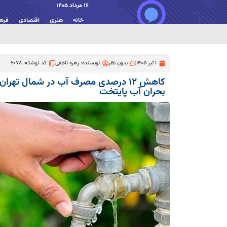
16 مرداد 1405
خانه
هنری
اقتصادی
فره
1 تیر 1405
بدون نظر
نویسنده:
زهره ناطقی
کد نوشته: 6078
کاهش ۱۲ درصدی مصرف آب در شمال تهرا
بحران آب پایتخت