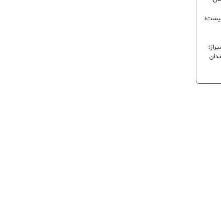
نیست؛
راز؛
ندان