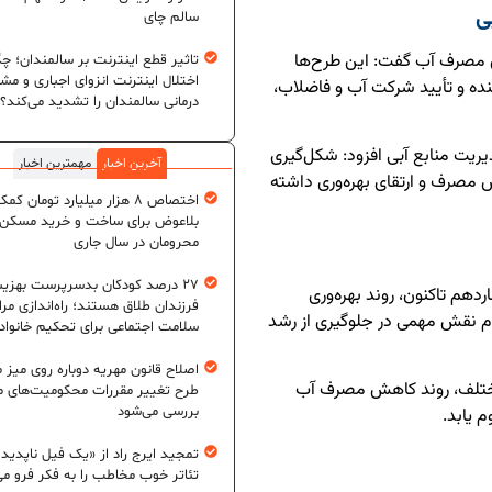
ی
سالم چای
ش مصرف آب گفت: این طرح‌ها
تاثیر قطع اینترنت بر سالمندان؛ چگ
اختلال اینترنت انزوای اجباری و مش
ده و تأیید شرکت آب و فاضلاب،
درمانی سالمندان را تشدید می‌کند؟
ریت منابع آبی افزود: شکل‌گیری
آخرین اخبار
مهمترین اخبار
مصرف و ارتقای بهره‌وری داشته
اختصاص ۸ هزار میلیارد تومان کم
بلاعوض برای ساخت و خرید مسکن
محرومان در سال جاری
۲۷ درصد کودکان بدسرپرست بهزی
ردهم تاکنون، روند بهره‌وری
فرزندان طلاق هستند؛ راه‌اندازی مرا
م نقش مهمی در جلوگیری از رشد
سلامت اجتماعی برای تحکیم خانواد
اصلاح قانون مهریه دوباره روی میز
 مختلف، روند کاهش مصرف آب
طرح تغییر مقررات محکومیت‌های م
بررسی می‌شود
م یابد.
تمجید ایرج راد از «یک فیل ناپدید
تئاتر خوب مخاطب را به فکر فرو می‌