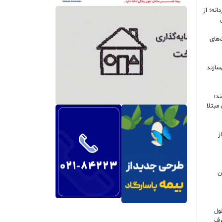
نه؛ از
‌های
سازند
ند؛
ی مبتلا
ز
ن
ول
رف