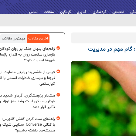
نگی
اجتماعی
گردشگری
فناوری
گوناگون
مقالات
تماس
آخرین مقالات
مهمترین مقالات
ن؛ گام مهم در مدیریت
زخم‌های پنهان جنگ بر روان کودکان؛
بازسازی سلامت روان به اندازه بازسا
شهرها اهمیت دارد؟
«پس از عاشقی»؛ روایتی متفاوت از
تروما و بازسازی خاطرات انسانی با اله
کیارستمی
هشدار پژوهشگران: گرمای شدید در
بارداری ممکن است رشد مغز نوزاد ر
تأثیر قرار دهد
راهنمای ست کردن کفش کانورس؛ چ
با کتانی Converse استایلی شیک و
همیشه‌مد داشته باشیم؟