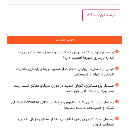
آخرین مقالات
زخم‌های پنهان جنگ بر روان کودکان؛ چرا بازسازی سلامت روان به
اندازه بازسازی شهرها اهمیت دارد؟
«پس از عاشقی»؛ روایتی متفاوت از عشق، تروما و بازسازی خاطرات
انسانی با الهام از کیارستمی
هشدار پژوهشگران: گرمای شدید در دوران بارداری ممکن است رشد
مغز نوزاد را تحت تأثیر قرار دهد
راهنمای ست کردن کفش کانورس؛ چگونه با کتانی Converse استایلی
شیک و همیشه‌مد داشته باشیم؟
راهنمای ست کردن پیراهن فلانل مردانه؛ از استایل کژوال تا تیپ
اسمارت کژوال