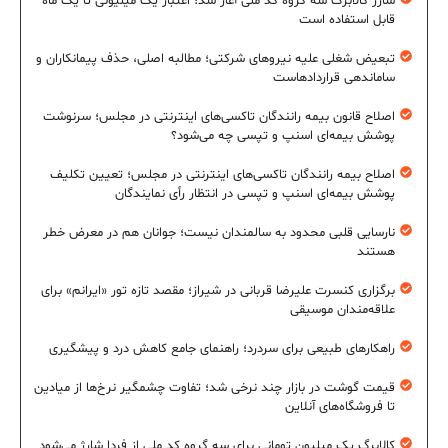
شارژ کالابرگ سه گروه کد ملی آغاز شد؛ اعتبار یک میلیونی تا یک ماه
قابل استفاده است
تبعیض شغلی علیه نیروهای شرکتی؛ مطالبه اصلی، حذف پیمانکاران و
ساماندهی قراردادهاست
اصلاح قانون بیمه رانندگان تاکسی‌های اینترنتی در مجلس؛ سرنوشت
پوشش بیمه‌ای اسنپ و تپسی چه می‌شود؟
اصلاح بیمه رانندگان تاکسی‌های اینترنتی در مجلس؛ تعیین تکلیف
پوشش بیمه‌ای اسنپ و تپسی در انتظار رأی نمایندگان
نارسایی قلبی محدود به سالمندان نیست؛ جوانان هم در معرض خطر
هستند
برگزاری کنسرت علیرضا قربانی در شیراز؛ مقصد تازه تور «ایرانم» برای
علاقه‌مندان موسیقی
راهکارهای طبیعی برای سردرد؛ راهنمای جامع کاهش درد و پیشگیری
قیمت گوشت در بازار چند نرخی شد؛ تفاوت چشمگیر نرخ‌ها از میادین
تا فروشگاه‌های آنلاین
کالابرگ یک میلیون تومانی برای سه گروه کد ملی از فردا شارژ می‌شود