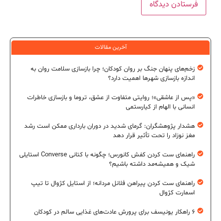
آخرین مقالات
زخم‌های پنهان جنگ بر روان کودکان؛ چرا بازسازی سلامت روان به
اندازه بازسازی شهرها اهمیت دارد؟
«پس از عاشقی»؛ روایتی متفاوت از عشق، تروما و بازسازی خاطرات
انسانی با الهام از کیارستمی
هشدار پژوهشگران: گرمای شدید در دوران بارداری ممکن است رشد
مغز نوزاد را تحت تأثیر قرار دهد
راهنمای ست کردن کفش کانورس؛ چگونه با کتانی Converse استایلی
شیک و همیشه‌مد داشته باشیم؟
راهنمای ست کردن پیراهن فلانل مردانه؛ از استایل کژوال تا تیپ
اسمارت کژوال
۶ راهکار یونیسف برای پرورش عادت‌های غذایی سالم در کودکان