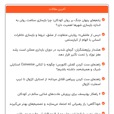
آخرین مقالات
زخم‌های پنهان جنگ بر روان کودکان؛ چرا بازسازی سلامت روان به
اندازه بازسازی شهرها اهمیت دارد؟
«پس از عاشقی»؛ روایتی متفاوت از عشق، تروما و بازسازی خاطرات
انسانی با الهام از کیارستمی
هشدار پژوهشگران: گرمای شدید در دوران بارداری ممکن است رشد
مغز نوزاد را تحت تأثیر قرار دهد
راهنمای ست کردن کفش کانورس؛ چگونه با کتانی Converse استایلی
شیک و همیشه‌مد داشته باشیم؟
راهنمای ست کردن پیراهن فلانل مردانه؛ از استایل کژوال تا تیپ
اسمارت کژوال
۶ راهکار یونیسف برای پرورش عادت‌های غذایی سالم در کودکان
خودآگاهی؛ راز رهبرانی که اعتماد می‌سازند و تصمیم‌های بهتر می‌گیرند