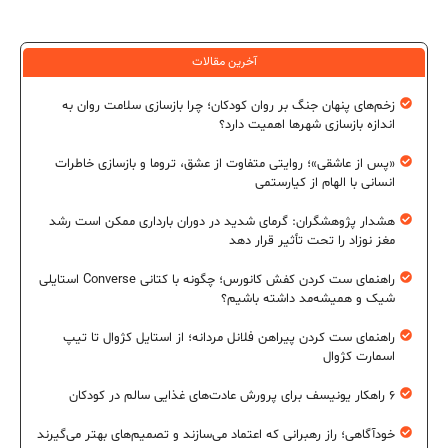
آخرین مقالات
زخم‌های پنهان جنگ بر روان کودکان؛ چرا بازسازی سلامت روان به
اندازه بازسازی شهرها اهمیت دارد؟
«پس از عاشقی»؛ روایتی متفاوت از عشق، تروما و بازسازی خاطرات
انسانی با الهام از کیارستمی
هشدار پژوهشگران: گرمای شدید در دوران بارداری ممکن است رشد
مغز نوزاد را تحت تأثیر قرار دهد
راهنمای ست کردن کفش کانورس؛ چگونه با کتانی Converse استایلی
شیک و همیشه‌مد داشته باشیم؟
راهنمای ست کردن پیراهن فلانل مردانه؛ از استایل کژوال تا تیپ
اسمارت کژوال
۶ راهکار یونیسف برای پرورش عادت‌های غذایی سالم در کودکان
خودآگاهی؛ راز رهبرانی که اعتماد می‌سازند و تصمیم‌های بهتر می‌گیرند