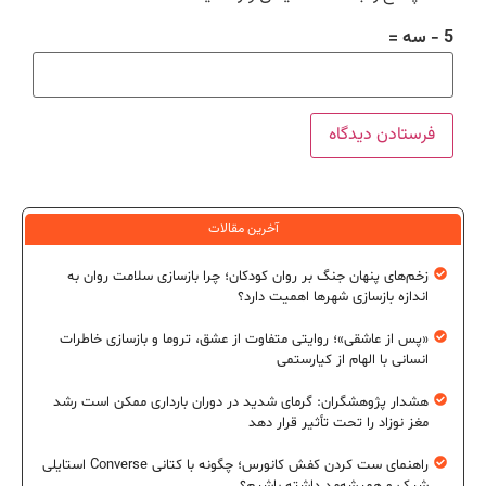
5 − سه =
آخرین مقالات
زخم‌های پنهان جنگ بر روان کودکان؛ چرا بازسازی سلامت روان به
اندازه بازسازی شهرها اهمیت دارد؟
«پس از عاشقی»؛ روایتی متفاوت از عشق، تروما و بازسازی خاطرات
انسانی با الهام از کیارستمی
هشدار پژوهشگران: گرمای شدید در دوران بارداری ممکن است رشد
مغز نوزاد را تحت تأثیر قرار دهد
راهنمای ست کردن کفش کانورس؛ چگونه با کتانی Converse استایلی
شیک و همیشه‌مد داشته باشیم؟