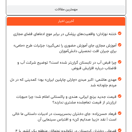
مهمترین مقالات
آخرین اخبار
ختنه نوزادان؛ واقعیت‌های پزشکی در برابر موج ادعاهای فضای مجازی
آموزش مجازی جای آموزش حضوری را نمی‌گیرد؛ جزئیات طرح «حامی»
برای جبران افت تحصیلی دانش‌آموزان
چرا قبض آب در تابستان گران‌تر شده است؟ توضیح شرکت آب و
فاضلاب درباره افزایش قبوض
مهدی هاشمی: اکبر عبدی «چارلی چاپلین ایران» بود؛ کمدینی که در دل
مردم جاودانه شد
قیمت جدید برنج ایرانی، هندی و پاکستانی اعلام شد؛ چرا حبوبات
ارزان‌تر از قیمت تمام‌شده مشتری ندارند؟
فرهاد حسن‌زاده: جای دختران بدسرپرست در ادبیات داستانی ما خالی
است | نقد «زیبا صدایم کن» و اقتباس سینمایی آن
قهرمانی دختران کردستان در تکواندو نونهالان منطقه یک کشور با ۴