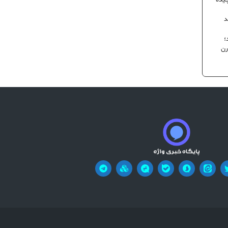
یده
د
؛
رن