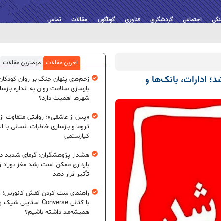
نگی
اجتماعی
گردشگری
فناوری
گوناگون
مقالات
تماس
آخرین مقالات
مهمترین مقالات
 ادارات، بانک‌ها و
زخم‌های پنهان جنگ بر روان کودکان؛
بازسازی سلامت روان به اندازه بازسا
شهرها اهمیت دارد؟
«پس از عاشقی»؛ روایتی متفاوت از
تروما و بازسازی خاطرات انسانی با اله
کیارستمی
هشدار پژوهشگران: گرمای شدید در
بارداری ممکن است رشد مغز نوزاد ر
تأثیر قرار دهد
راهنمای ست کردن کفش کانورس؛ چ
با کتانی Converse استایلی شیک و
همیشه‌مد داشته باشیم؟