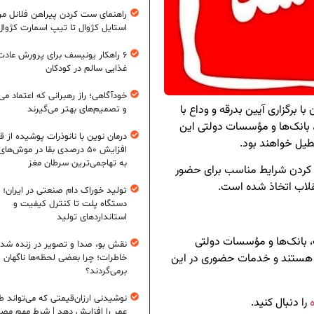
راهنمای ست کردن پیراهن فلانل مردا
استایل کژوال تا تیپ اسمارت کژوال
۶ راهکار یونیسف برای پرورش عادت
غذایی سالم در کودکان
خودآگاهی؛ راز رهبرانی که اعتماد می‌
ا برگزاری آیین بدرقه و وداع با
و تصمیم‌های بهتر می‌گیرند
، بانک‌ها و مؤسسات دولتی این
درمان نوین با نانوذرات پوشیده از ق
افزایش ۵۰ درصدی بقا در موش‌ها
به تهاجمی‌ترین سرطان مغز
 کردن شرایط مناسب برای حضور
نقلاب اتخاذ شده است.
تولید خوراک دام صنعتی در ایران؛ ا
دستگاه پلت تا کنترل کیفیت و
استانداردهای تولید
ت، بانک‌ها و مؤسسات دولتی
نقش بو، صدا و تصویر در زنده شد
ل هستند و خدمات حضوری در این
خاطرات؛ چرا بعضی لحظه‌ها ناگهان
برمی‌گردند؟
نوشیدنی ارزان‌قیمتی که می‌تواند ط
را دنبال کنید.
عمر را افزایش دهد | شرط مهم مص