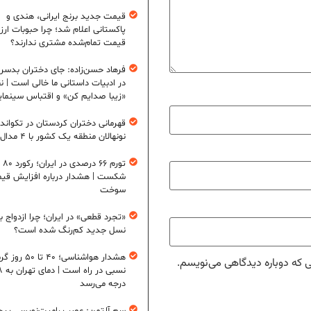
قیمت جدید برنج ایرانی، هندی و
پاکستانی اعلام شد؛ چرا حبوبات ارزان
قیمت تمام‌شده مشتری ندارند؟
فرهاد حسن‌زاده: جای دختران بدس
در ادبیات داستانی ما خالی است | ن
«زیبا صدایم کن» و اقتباس سینمای
قهرمانی دختران کردستان در تکواند
نونهالان منطقه یک کشور با ۴ مدال طلا
تورم ۶
شکست | هشدار درباره افزایش قی
سوخت
«تجرد قطعی» در ایران؛ چرا ازدواج ب
نسل جدید کم‌رنگ شده است؟
هشدار هواشناسی؛ ۴۰ تا ۵۰
ی که دوباره دیدگاهی می‌نویسم.
نسبی در ر
درجه می‌رسد