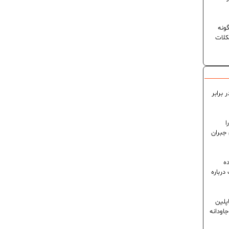
ونه
کلات
 برابر
ا
 جبران
ه
رباره
پلین
اودانه