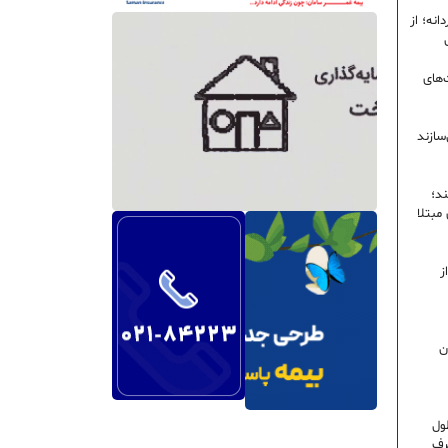
نه؛ از
‌های
سازند
ند؛
ی مبتلا
ز
ن
ول
رف