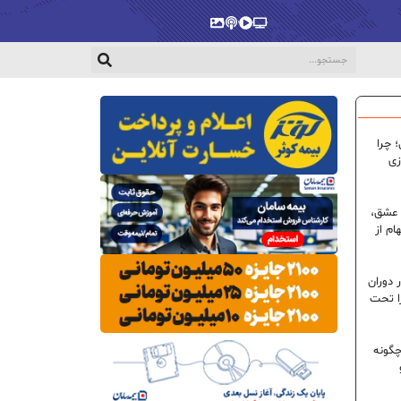
پخش‌زنده
ویدیو
پادکست
گالری
 چرا
زی
 عشق،
ام از
 دوران
ا تحت
گونه