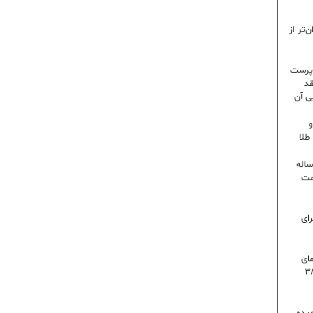
‌تر از
رپرست
قد
ی آن
و
۶ درصدی در ایران؛ رکورد ۸۰ ساله
مت
رای
 روز گرمای
اه است | دمای تهران به ۳۸