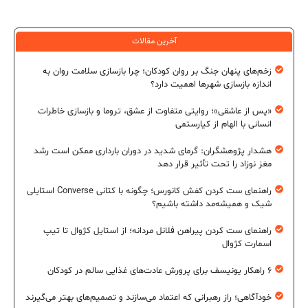
آخرین مقالات
زخم‌های پنهان جنگ بر روان کودکان؛ چرا بازسازی سلامت روان به
اندازه بازسازی شهرها اهمیت دارد؟
«پس از عاشقی»؛ روایتی متفاوت از عشق، تروما و بازسازی خاطرات
انسانی با الهام از کیارستمی
هشدار پژوهشگران: گرمای شدید در دوران بارداری ممکن است رشد
مغز نوزاد را تحت تأثیر قرار دهد
راهنمای ست کردن کفش کانورس؛ چگونه با کتانی Converse استایلی
شیک و همیشه‌مد داشته باشیم؟
راهنمای ست کردن پیراهن فلانل مردانه؛ از استایل کژوال تا تیپ
اسمارت کژوال
۶ راهکار یونیسف برای پرورش عادت‌های غذایی سالم در کودکان
خودآگاهی؛ راز رهبرانی که اعتماد می‌سازند و تصمیم‌های بهتر می‌گیرند