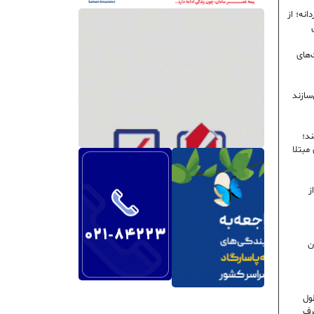
نه؛ از
‌های
سازند
ند؛
ی مبتلا
ز
ن
ول
رف