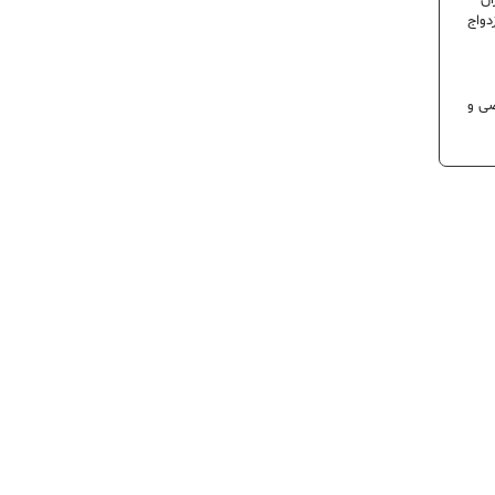
ران
دواج
 تخصصی و