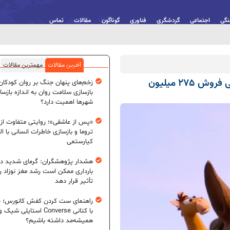
نگی
اجتماعی
گردشگری
فناوری
گوناگون
مقالات
تماس
آخرین مقالات
مهمترین مقالات
انیمیشن «داستان اسباب‌بازی ۵» با پیش‌بینی فروش ۲۷۵ میلیون
زخم‌های پنهان جنگ بر روان کودکان؛
بازسازی سلامت روان به اندازه بازسا
شهرها اهمیت دارد؟
«پس از عاشقی»؛ روایتی متفاوت از
تروما و بازسازی خاطرات انسانی با اله
کیارستمی
هشدار پژوهشگران: گرمای شدید در
بارداری ممکن است رشد مغز نوزاد ر
تأثیر قرار دهد
راهنمای ست کردن کفش کانورس؛ چ
با کتانی Converse استایلی شیک و
همیشه‌مد داشته باشیم؟