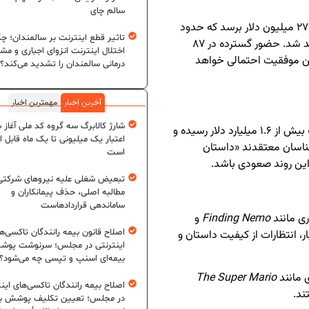
سالم چای
همچنین پیش‌بینی می‌شود فروش جهانی این اثر به ۲۷۵ میلیون دلار برسد که حدود
تاثیر قطع اینترنت بر سالمندان؛ چگ
۱۳۵ میلیون دلار آن از بازارهای بین‌المللی تأمین خواهد شد. حضور گسترده در ۸۷
اختلال اینترنت انزوای اجباری و مش
ین موفقیت احتمالی خواهد
درمانی سالمندان را تشدید می‌کند؟
آخرین اخبار
مهمترین اخبار
شارژ کالابرگ سه گروه کد ملی آغاز 
بازار تابستانی سینمای آمریکای شمالی در حال حاضر به بیش از ۱.۶ میلیارد دلار رسیده و
اعتبار یک میلیونی تا یک ماه قابل ا
تجربه می‌کند. کارشناسان معتقدند «داستان
است
تبعیض شغلی علیه نیروهای شرکتی
مطالبه اصلی، حذف پیمانکاران و
ساماندهی قراردادهاست
ری مانند
Finding Nemo
و
اصلاح قانون بیمه رانندگان تاکسی‌ه
، انتظارات از کیفیت داستان و
اینترنتی در مجلس؛ سرنوشت پو
بیمه‌ای اسنپ و تپسی چه می‌شود؟
 مانند
The Super Mario
اصلاح بیمه رانندگان تاکسی‌های این
ند.
در مجلس؛ تعیین تکلیف پوشش بی