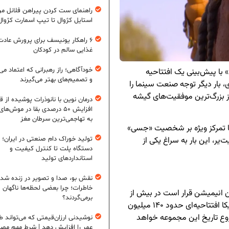
راهنمای ست کردن پیراهن فلانل مردا
استایل کژوال تا تیپ اسمارت کژوال
۶ راهکار یونیسف برای پرورش عادت
غذایی سالم در کودکان
خودآگاهی؛ راز رهبرانی که اعتماد می‌
با پیش‌بینی یک افتتاحیه
و تصمیم‌های بهتر می‌گیرند
وش جهانی ۲۷۵ میلیون دلاری، بار دیگر توجه صنعت سینما را
ز بزرگ‌ترین موفقیت‌های گیشه
درمان نوین با نانوذرات پوشیده از ق
افزایش ۵۰ درصدی بقا در موش‌ها
به تهاجمی‌ترین سرطان مغز
 تمرکز ویژه بر شخصیت «جسی»
تولید خوراک دام صنعتی در ایران؛ ا
یر، این بار به سراغ یکی از
دستگاه پلت تا کنترل کیفیت و
استانداردهای تولید
نقش بو، صدا و تصویر در زنده شد
خاطرات؛ چرا بعضی لحظه‌ها ناگهان
 انیمیشن قرار است در بیش از
برمی‌گردند؟
۴۴۰۰ سالن سینما اکران شود و تنها در بازار داخلی آمریکا افتتاحیه‌ای حدود ۱۴۰ میلیون
روع تاریخ این مجموعه خواهد
نوشیدنی ارزان‌قیمتی که می‌تواند ط
عمر را افزایش دهد | شرط مهم مص