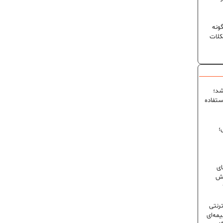
ونه
کلات
شد؛
ستفاده
؛
ای
شش
ترنتی
مه‌ای