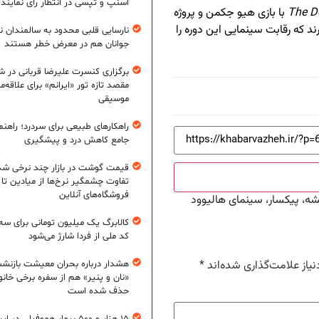
اسنپ و تپسی در انتظار رأی نمایند
The D
با بازی هیو جکمن و پروژه
رند که رقابت سینمایی این دوره را
نارسایی قلبی محدود به سالمندان 
جوانان هم در معرض خطر هستند
برگزاری کنسرت علیرضا قربانی در شی
مقصد تازه تور «ایرانم» برای علاقه‌م
موسیقی
راهکارهای طبیعی برای سردرد؛ راهنم
جامع کاهش درد و پیشگیری
قیمت گوشت در بازار چند نرخی شد
تفاوت چشمگیر نرخ‌ها از میادین تا
فروشگاه‌های آنلاین
کالابرگ یک میلیون تومانی برای سه
کد ملی از فردا شارژ می‌شود
یاز علامت‌گذاری شده‌اند
*
هشدار درباره بحران معیشت بازنش
«نان و پنیر» هم از سفره برخی خانوا
حذف شده است