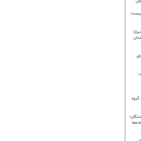
گان
نیست؛
راز؛
ندان
ای
؛
 گروه
ستگان؛
ده‌ها