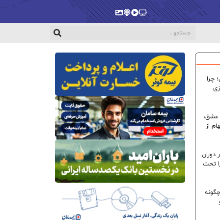
پخش‌زنده
ویدیو
پادکست
گالری
 چرا
زی
 عشق،
ام از
 دوران
ا تحت
گونه