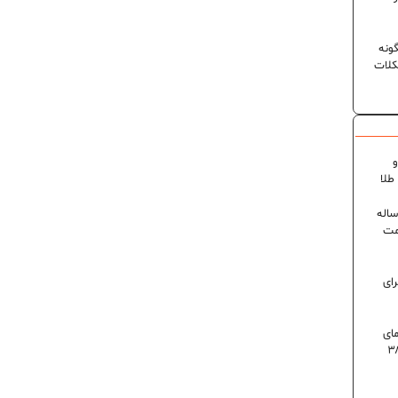
ونه
کلات
و
۶ درصدی در ایران؛ رکورد ۸۰ ساله
مت
رای
 روز گرمای
اه است | دمای تهران به ۳۸