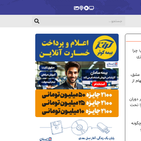
پخش‌زنده
ویدیو
پادکست
گالری
 چرا
زی
 عشق،
ام از
 دوران
ا تحت
گونه