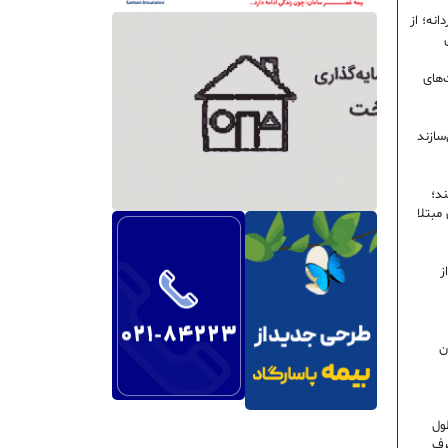
نه؛ از
‌های
سازند
ند؛
ی مبتلا
ز
ن
ول
رف