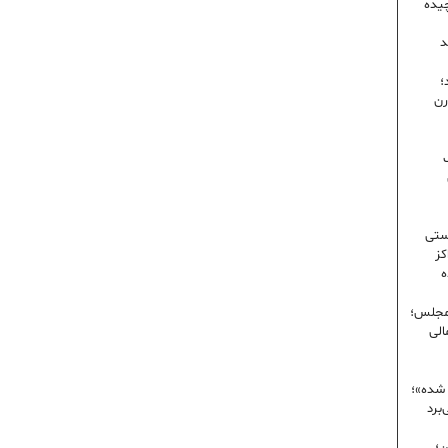
یده
د
؛
رن
ک
ستی
کز
ه
 مجلس؛
الی
 شده»؛
برد