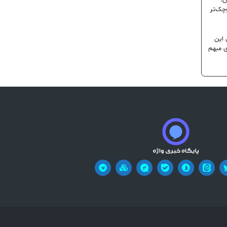
ن؛
وچک‌تر
 این
ی مبهم