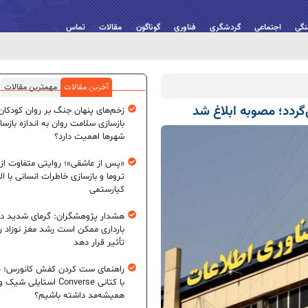
نگی
اجتماعی
گردشگری
فناوری
گوناگون
مقالات
تماس
آخرین مقالات
مهمترین مقالات
زخم‌های پنهان جنگ بر روان کودکان؛
بازسازی سلامت روان به اندازه بازسا
شهرها اهمیت دارد؟
«پس از عاشقی»؛ روایتی متفاوت از
تروما و بازسازی خاطرات انسانی با اله
کیارستمی
هشدار پژوهشگران: گرمای شدید در
بارداری ممکن است رشد مغز نوزاد ر
تأثیر قرار دهد
راهنمای ست کردن کفش کانورس؛ چ
با کتانی Converse استایلی شیک و
همیشه‌مد داشته باشیم؟