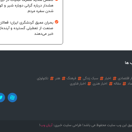
کاهش شدید مصرف لبنیات در ایرا
هشدار درباره گرانی دوباره شیر و ک
شدن سفره مردم
بحران عمیق گردشگری ایران؛ فعالان
صنعت از تعطیلی گسترده و آینده‌ا
خبر می‌دهند
 ها
ر اقتصادی
اخبار
سبک زندگی
فرهنگ
هنر
تکنولوژی
اد
مقاله
اخبار هنری
اخبار فناوری
آریان وب
وق این وب سایت محفوظ می باشد! طراحی سایت خبری:
!