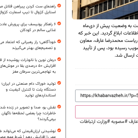
راهنمای ست کردن پیراهن فلانل مردا
استایل کژوال تا تیپ اسمارت کژوال
۶ راهکار یونیسف برای پرورش عادت
نت به وضعیت پیش از دی‌ماه
غذایی سالم در کودکان
 اطلاعات ابلاغ گردید. این خبر که
 ریاست محمدرضا عارف، معاون
خودآگاهی؛ راز رهبرانی که اعتماد می‌
ق و ۳ رأی مخالف به تصویب رسیده بود، پس از تأیید
و تصمیم‌های بهتر می‌گیرند
ت ارسال شد.
درمان نوین با نانوذرات پوشیده از ق
افزایش ۵۰ درصدی بقا در موش‌ها
به تهاجمی‌ترین سرطان مغز
تولید خوراک دام صنعتی در ایران؛ ا
دستگاه پلت تا کنترل کیفیت و
استانداردهای تولید
نقش بو، صدا و تصویر در زنده شد
خاطرات؛ چرا بعضی لحظه‌ها ناگهان
برمی‌گردند؟
ارف
#
مصوبه
#
وزارت ارتباطات
نوشیدنی ارزان‌قیمتی که می‌تواند ط
عمر را افزایش دهد | شرط مهم مص