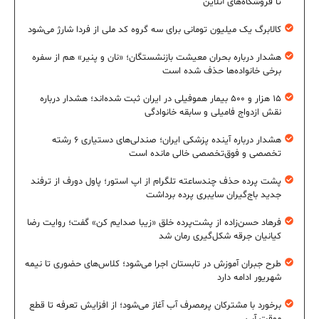
تا فروشگاه‌های آنلاین
کالابرگ یک میلیون تومانی برای سه گروه کد ملی از فردا شارژ می‌شود
هشدار درباره بحران معیشت بازنشستگان؛ «نان و پنیر» هم از سفره
برخی خانواده‌ها حذف شده است
۱۵ هزار و ۵۰۰ بیمار هموفیلی در ایران ثبت شده‌اند؛ هشدار درباره
نقش ازدواج فامیلی و سابقه خانوادگی
هشدار درباره آینده پزشکی ایران؛ صندلی‌های دستیاری ۶ رشته
تخصصی و فوق‌تخصصی خالی مانده است
پشت پرده حذف چندساعته تلگرام از اپ استور؛ پاول دورف از ترفند
جدید باج‌گیران سایبری پرده برداشت
فرهاد حسن‌زاده از پشت‌پرده خلق «زیبا صدایم کن» گفت؛ روایت رضا
کیانیان جرقه شکل‌گیری رمان شد
طرح جبران آموزش در تابستان اجرا می‌شود؛ کلاس‌های حضوری تا نیمه
شهریور ادامه دارد
برخورد با مشترکان پرمصرف آب آغاز می‌شود؛ از افزایش تعرفه تا قطع
موقت آب