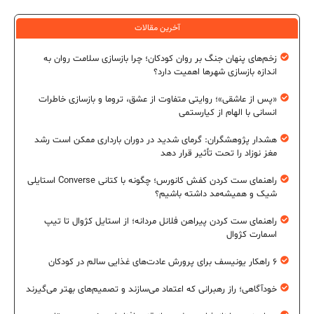
آخرین مقالات
زخم‌های پنهان جنگ بر روان کودکان؛ چرا بازسازی سلامت روان به
اندازه بازسازی شهرها اهمیت دارد؟
«پس از عاشقی»؛ روایتی متفاوت از عشق، تروما و بازسازی خاطرات
انسانی با الهام از کیارستمی
هشدار پژوهشگران: گرمای شدید در دوران بارداری ممکن است رشد
مغز نوزاد را تحت تأثیر قرار دهد
راهنمای ست کردن کفش کانورس؛ چگونه با کتانی Converse استایلی
شیک و همیشه‌مد داشته باشیم؟
راهنمای ست کردن پیراهن فلانل مردانه؛ از استایل کژوال تا تیپ
اسمارت کژوال
۶ راهکار یونیسف برای پرورش عادت‌های غذایی سالم در کودکان
خودآگاهی؛ راز رهبرانی که اعتماد می‌سازند و تصمیم‌های بهتر می‌گیرند