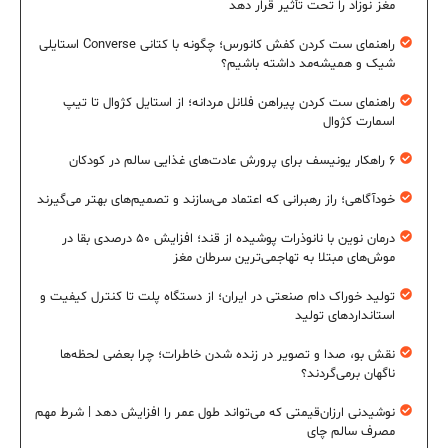
مغز نوزاد را تحت تأثیر قرار دهد
راهنمای ست کردن کفش کانورس؛ چگونه با کتانی Converse استایلی
شیک و همیشه‌مد داشته باشیم؟
راهنمای ست کردن پیراهن فلانل مردانه؛ از استایل کژوال تا تیپ
اسمارت کژوال
۶ راهکار یونیسف برای پرورش عادت‌های غذایی سالم در کودکان
خودآگاهی؛ راز رهبرانی که اعتماد می‌سازند و تصمیم‌های بهتر می‌گیرند
درمان نوین با نانوذرات پوشیده از قند؛ افزایش ۵۰ درصدی بقا در
موش‌های مبتلا به تهاجمی‌ترین سرطان مغز
تولید خوراک دام صنعتی در ایران؛ از دستگاه پلت تا کنترل کیفیت و
استانداردهای تولید
نقش بو، صدا و تصویر در زنده شدن خاطرات؛ چرا بعضی لحظه‌ها
ناگهان برمی‌گردند؟
نوشیدنی ارزان‌قیمتی که می‌تواند طول عمر را افزایش دهد | شرط مهم
مصرف سالم چای