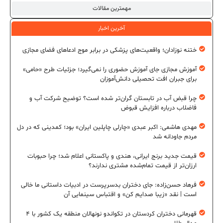
مهمترین مقالات
آخرین اخبار
ختنه نوزادان؛ واقعیت‌های پزشکی در برابر موج ادعاهای فضای مجازی
آموزش مجازی جای آموزش حضوری را نمی‌گیرد؛ جزئیات طرح «حامی»
برای جبران افت تحصیلی دانش‌آموزان
چرا قبض آب در تابستان گران‌تر شده است؟ توضیح شرکت آب و
فاضلاب درباره افزایش قبوض
مهدی هاشمی: اکبر عبدی «چارلی چاپلین ایران» بود؛ کمدینی که در دل
مردم جاودانه شد
قیمت جدید برنج ایرانی، هندی و پاکستانی اعلام شد؛ چرا حبوبات
ارزان‌تر از قیمت تمام‌شده مشتری ندارند؟
فرهاد حسن‌زاده: جای دختران بدسرپرست در ادبیات داستانی ما خالی
است | نقد «زیبا صدایم کن» و اقتباس سینمایی آن
قهرمانی دختران کردستان در تکواندو نونهالان منطقه یک کشور با ۴