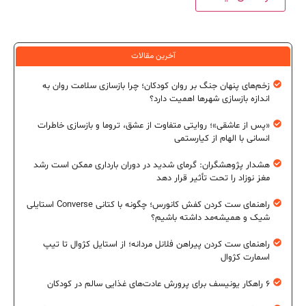
آخرین مقالات
زخم‌های پنهان جنگ بر روان کودکان؛ چرا بازسازی سلامت روان به
اندازه بازسازی شهرها اهمیت دارد؟
«پس از عاشقی»؛ روایتی متفاوت از عشق، تروما و بازسازی خاطرات
انسانی با الهام از کیارستمی
هشدار پژوهشگران: گرمای شدید در دوران بارداری ممکن است رشد
مغز نوزاد را تحت تأثیر قرار دهد
راهنمای ست کردن کفش کانورس؛ چگونه با کتانی Converse استایلی
شیک و همیشه‌مد داشته باشیم؟
راهنمای ست کردن پیراهن فلانل مردانه؛ از استایل کژوال تا تیپ
اسمارت کژوال
۶ راهکار یونیسف برای پرورش عادت‌های غذایی سالم در کودکان