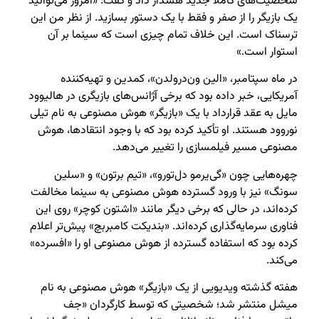
شخصیت‌های کاملاً جدید هشدار داد و گفت: «امروز می‌توانید
یک بازیگر را از صفر و فقط با یک دستور بسازید. از نظر من این
ترسناک است. این خلاف تمام چیزی است که سینما بر آن
استوار است.»
در ماه سپتامبر، «الین ون‌درولدن»، کمدین و تهیه‌کننده
آمریکایی، خبر داده بود که برخی آژانس‌های بازیگری در هالیوود
مایل به عقد قرارداد با یک «بازیگر» هوش مصنوعی به نام تیلی
نوروود هستند. او تأکید کرده بود که با وجود انتقادها، هوش
مصنوعی مسیر فیلمسازی را تغییر می‌دهد.
چهره‌هایی چون «گی‌یرمو دل‌تورو»، «تیم برتون» و «سلین
سونگ» نیز با ورود گسترده هوش مصنوعی به سینما مخالفت
کرده‌اند، در حالی که برخی دیگر مانند «اشتون کوچر» روی این
فناوری سرمایه‌گذاری کرده‌اند. «بندیکت کامبربچ» پیش‌تر اعلام
کرده بود که استفاده گسترده از هوش مصنوعی او را «افسرده»
می‌کند.
هفته گذشته ویدیویی از یک «بازیگر» هوش مصنوعی به نام
میشل منتشر شد؛ شخصیتی که توسط کارگردان «جف