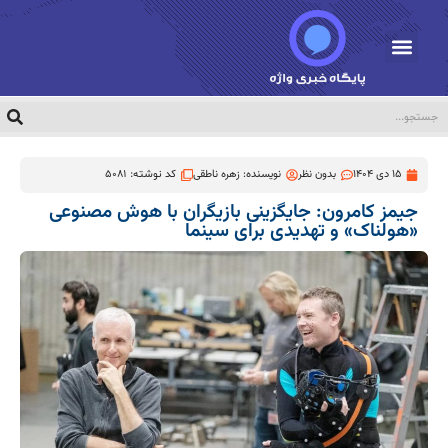
15 دی 1404
بدون نظر
نویسنده:
زهره ناطقی
کد نوشته: 5081
جیمز کامرون: جایگزینی بازیگران با هوش مصنوعی
«هولناک» و تهدیدی برای سینما