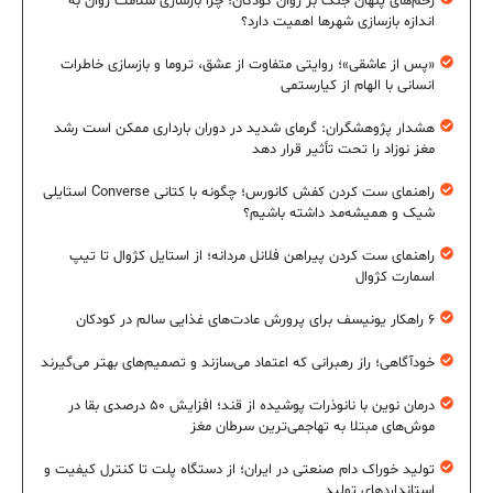
زخم‌های پنهان جنگ بر روان کودکان؛ چرا بازسازی سلامت روان به
اندازه بازسازی شهرها اهمیت دارد؟
«پس از عاشقی»؛ روایتی متفاوت از عشق، تروما و بازسازی خاطرات
انسانی با الهام از کیارستمی
هشدار پژوهشگران: گرمای شدید در دوران بارداری ممکن است رشد
مغز نوزاد را تحت تأثیر قرار دهد
راهنمای ست کردن کفش کانورس؛ چگونه با کتانی Converse استایلی
شیک و همیشه‌مد داشته باشیم؟
راهنمای ست کردن پیراهن فلانل مردانه؛ از استایل کژوال تا تیپ
اسمارت کژوال
۶ راهکار یونیسف برای پرورش عادت‌های غذایی سالم در کودکان
خودآگاهی؛ راز رهبرانی که اعتماد می‌سازند و تصمیم‌های بهتر می‌گیرند
درمان نوین با نانوذرات پوشیده از قند؛ افزایش ۵۰ درصدی بقا در
موش‌های مبتلا به تهاجمی‌ترین سرطان مغز
تولید خوراک دام صنعتی در ایران؛ از دستگاه پلت تا کنترل کیفیت و
استانداردهای تولید