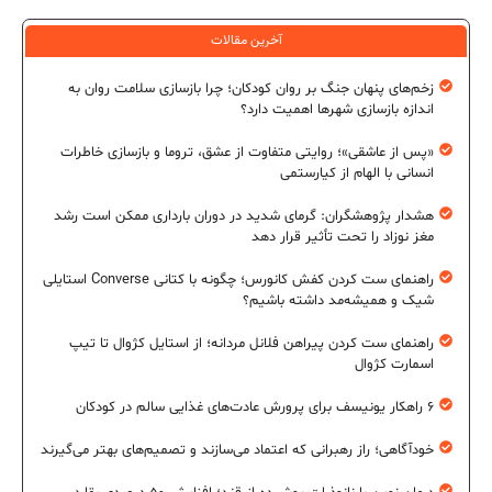
آخرین مقالات
زخم‌های پنهان جنگ بر روان کودکان؛ چرا بازسازی سلامت روان به
اندازه بازسازی شهرها اهمیت دارد؟
«پس از عاشقی»؛ روایتی متفاوت از عشق، تروما و بازسازی خاطرات
انسانی با الهام از کیارستمی
هشدار پژوهشگران: گرمای شدید در دوران بارداری ممکن است رشد
مغز نوزاد را تحت تأثیر قرار دهد
راهنمای ست کردن کفش کانورس؛ چگونه با کتانی Converse استایلی
شیک و همیشه‌مد داشته باشیم؟
راهنمای ست کردن پیراهن فلانل مردانه؛ از استایل کژوال تا تیپ
اسمارت کژوال
۶ راهکار یونیسف برای پرورش عادت‌های غذایی سالم در کودکان
خودآگاهی؛ راز رهبرانی که اعتماد می‌سازند و تصمیم‌های بهتر می‌گیرند