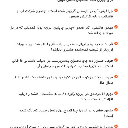
برای جبران افت تحصیلی دانش‌آموزان
چرا قبض آب در تابستان گران‌تر شده است؟ توضیح شرکت آب و
فاضلاب درباره افزایش قبوض
مهدی هاشمی: اکبر عبدی «چارلی چاپلین ایران» بود؛ کمدینی که در دل
مردم جاودانه شد
قیمت جدید برنج ایرانی، هندی و پاکستانی اعلام شد؛ چرا حبوبات
ارزان‌تر از قیمت تمام‌شده مشتری ندارند؟
فرهاد حسن‌زاده: جای دختران بدسرپرست در ادبیات داستانی ما خالی
است | نقد «زیبا صدایم کن» و اقتباس سینمایی آن
قهرمانی دختران کردستان در تکواندو نونهالان منطقه یک کشور با ۴
مدال طلا
تورم ۶۶ درصدی در ایران؛ رکورد ۸۰ ساله شکست | هشدار درباره
افزایش قیمت سوخت
«تجرد قطعی» در ایران؛ چرا ازدواج برای نسل جدید کم‌رنگ شده
است؟
هشدار هواشناسی؛ ۴۰ تا ۵۰ روز گرمای نسبی در راه است | دمای تهران