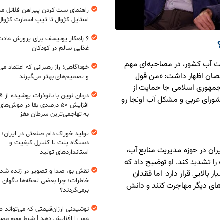
راهنمای ست کردن پیراهن فلانل مردا
استایل کژوال تا تیپ اسمارت کژوال
۶ راهکار یونیسف برای پرورش عادت
غذایی سالم در کودکان
ت آب کشور، در مصاحبه‌ای مهم
خودآگاهی؛ راز رهبرانی که اعتماد می‌
صصان اظهار داشت: «من قول
و تصمیم‌های بهتر می‌گیرند
 جمهوری اسلامی جا حمایت از
درمان نوین با نانوذرات پوشیده از ق
رای عربی و مشکل آب اونجا رو
افزایش ۵۰ درصدی بقا در موش‌ها
به تهاجمی‌ترین سرطان مغز
تولید خوراک دام صنعتی در ایران؛ ا
دستگاه پلت تا کنترل کیفیت و
یران در حوزه مدیریت منابع آب،
استانداردهای تولید
را تشدید کند. او توضیح داد که
نقش بو، صدا و تصویر در زنده شد
 بالایی قرار دارد، اما فقدان
خاطرات؛ چرا بعضی لحظه‌ها ناگهان
ی دیگر مهاجرت کنند و دانش
برمی‌گردند؟
نوشیدنی ارزان‌قیمتی که می‌تواند ط
عمر را افزایش دهد | شرط مهم مص