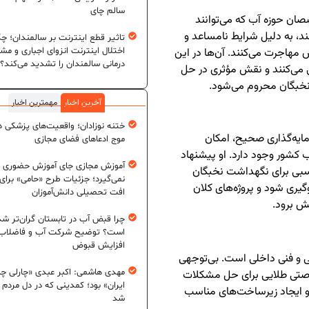
سالم چای
صان حوزه آب که می‌توانند
هند، به دلیل شرایط نامساعد و
تاثیر قطع اینترنت بر سالمندان؛ چگ
اختلال اینترنت انزوای اجباری و مش
مهاجرت می‌کنند. آن‌ها در این
درمانی سالمندان را تشدید می‌کند؟
ی می‌کنند و نقش مؤثری در حل
ن نخبگان محروم می‌شود.
آخرین اخبار
مهمترین اخبار
ختنه نوزادان؛ واقعیت‌های پزشکی در
رمایه‌گذاری صحیح، امکان
موج ادعاهای فضای مجازی
 کشور وجود دارد. او پیشنهاد
آموزش مجازی جای آموزش حضوری ر
سبی برای نگهداشت نخبگان
نمی‌گیرد؛ جزئیات طرح «حامی» برای
گیری شود و پروژه‌های کلان
افت تحصیلی دانش‌آموزان
ش برود.
چرا قبض آب در تابستان گران‌تر شد
است؟ توضیح شرکت آب و فاضلاب د
افزایش قبوض
ی و فنی داخلی است. بی‌توجهی
مهدی هاشمی: اکبر عبدی «چارلی چا
فرصتی طلایی برای حل مشکلات
ایران» بود؛ کمدینی که در دل مردم ج
و ایجاد زیرساخت‌های مناسب
شد