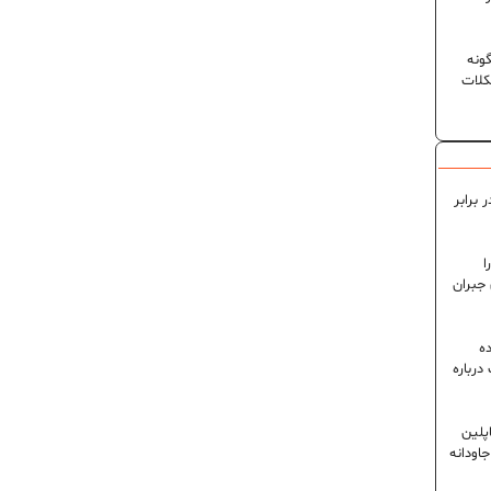
ونه
کلات
 برابر
ا
 جبران
ه
رباره
پلین
اودانه