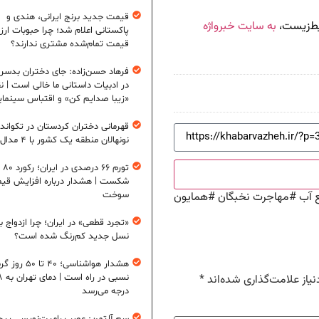
قیمت جدید برنج ایرانی، هندی و
حیط‌زیست،
به سایت خبرواژه
پاکستانی اعلام شد؛ چرا حبوبات ارزان
قیمت تمام‌شده مشتری ندارند؟
فرهاد حسن‌زاده: جای دختران بدس
در ادبیات داستانی ما خالی است | ن
«زیبا صدایم کن» و اقتباس سینمای
قهرمانی دختران کردستان در تکواند
نونهالان منطقه یک کشور با ۴ مدال طلا
تورم ۶
شکست | هشدار درباره افزایش قی
 آب
#
مهاجرت نخبگان
#
همایون
سوخت
«تجرد قطعی» در ایران؛ چرا ازدواج ب
نسل جدید کم‌رنگ شده است؟
هشدار هواشناسی؛ ۴۰ تا ۵۰
یاز علامت‌گذاری شده‌اند
*
نسبی در ر
درجه می‌رسد