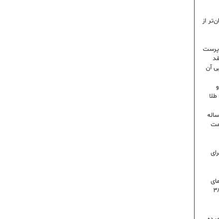
‌تر از
رپرست
قد
ی آن
و
۶ درصدی در ایران؛ رکورد ۸۰ ساله
مت
رای
 روز گرمای
اه است | دمای تهران به ۳۸