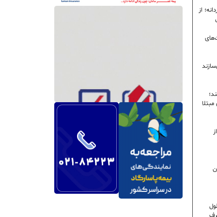
نه؛ از
‌های
سازند
ند؛
ی مبتلا
ز
ن
ول
رف