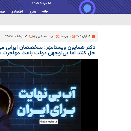
18 مرداد 1405
خانه
هنری
اقتصادی
فره
18 آبان 1404
بدون نظر
نویسنده:
خبر واژه
کد نوشته: 3535
دکتر همایون ویستامهر: متخصصان ایرانی می
حل کنند اما بی‌توجهی دولت باعث مهاجرت 