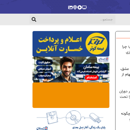
پخش‌زنده
ویدیو
پادکست
گالری
 چرا
زی
 عشق،
ام از
 دوران
ا تحت
گونه