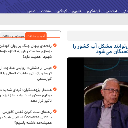
نگی
اجتماعی
گردشگری
فناوری
گوناگون
مقالات
تماس
آخرین مقالات
مهمترین مقالات
‌توانند مشکل آب کشور را
زخم‌های پنهان جنگ بر روان کودکان؛
نخبگان می‌شود
بازسازی سلامت روان به اندازه بازسا
شهرها اهمیت دارد؟
«پس از عاشقی»؛ روایتی متفاوت از
تروما و بازسازی خاطرات انسانی با اله
کیارستمی
هشدار پژوهشگران: گرمای شدید در
بارداری ممکن است رشد مغز نوزاد ر
تأثیر قرار دهد
راهنمای ست کردن کفش کانورس؛ چ
با کتانی Converse استایلی شیک و
همیشه‌مد داشته باشیم؟