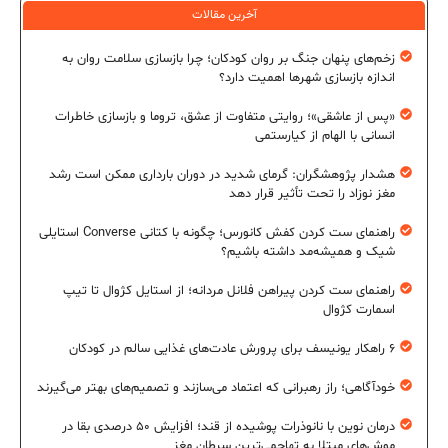
آخرین مقالات
زخم‌های پنهان جنگ بر روان کودکان؛ چرا بازسازی سلامت روان به
اندازه بازسازی شهرها اهمیت دارد؟
«پس از عاشقی»؛ روایتی متفاوت از عشق، تروما و بازسازی خاطرات
انسانی با الهام از کیارستمی
هشدار پژوهشگران: گرمای شدید در دوران بارداری ممکن است رشد
مغز نوزاد را تحت تأثیر قرار دهد
راهنمای ست کردن کفش کانورس؛ چگونه با کتانی Converse استایلی
شیک و همیشه‌مد داشته باشیم؟
راهنمای ست کردن پیراهن فلانل مردانه؛ از استایل کژوال تا تیپ
اسمارت کژوال
۶ راهکار یونیسف برای پرورش عادت‌های غذایی سالم در کودکان
خودآگاهی؛ راز رهبرانی که اعتماد می‌سازند و تصمیم‌های بهتر می‌گیرند
درمان نوین با نانوذرات پوشیده از قند؛ افزایش ۵۰ درصدی بقا در
موش‌های مبتلا به تهاجمی‌ترین سرطان مغز