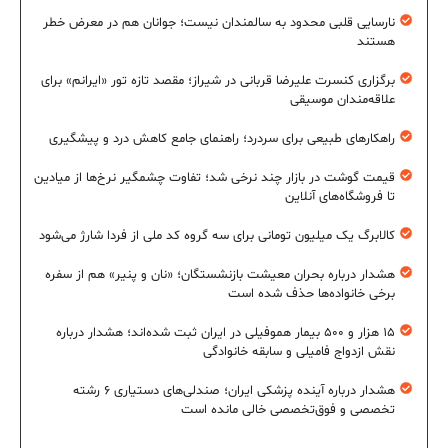
نارسایی قلبی محدود به سالمندان نیست؛ جوانان هم در معرض خطر
هستند
برگزاری کنسرت علیرضا قربانی در شیراز؛ مقصد تازه تور «ایرانم» برای
علاقه‌مندان موسیقی
راهکارهای طبیعی برای سردرد؛ راهنمای جامع کاهش درد و پیشگیری
قیمت گوشت در بازار چند نرخی شد؛ تفاوت چشمگیر نرخ‌ها از میادین
تا فروشگاه‌های آنلاین
کالابرگ یک میلیون تومانی برای سه گروه کد ملی از فردا شارژ می‌شود
هشدار درباره بحران معیشت بازنشستگان؛ «نان و پنیر» هم از سفره
برخی خانواده‌ها حذف شده است
۱۵ هزار و ۵۰۰ بیمار هموفیلی در ایران ثبت شده‌اند؛ هشدار درباره
نقش ازدواج فامیلی و سابقه خانوادگی
هشدار درباره آینده پزشکی ایران؛ صندلی‌های دستیاری ۶ رشته
تخصصی و فوق‌تخصصی خالی مانده است