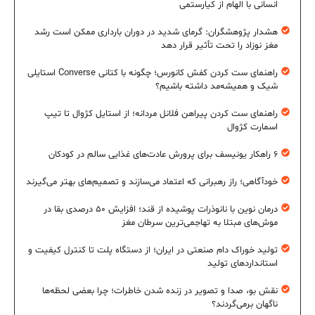
انسانی با الهام از کیارستمی
هشدار پژوهشگران: گرمای شدید در دوران بارداری ممکن است رشد
مغز نوزاد را تحت تأثیر قرار دهد
راهنمای ست کردن کفش کانورس؛ چگونه با کتانی Converse استایلی
شیک و همیشه‌مد داشته باشیم؟
راهنمای ست کردن پیراهن فلانل مردانه؛ از استایل کژوال تا تیپ
اسمارت کژوال
۶ راهکار یونیسف برای پرورش عادت‌های غذایی سالم در کودکان
خودآگاهی؛ راز رهبرانی که اعتماد می‌سازند و تصمیم‌های بهتر می‌گیرند
درمان نوین با نانوذرات پوشیده از قند؛ افزایش ۵۰ درصدی بقا در
موش‌های مبتلا به تهاجمی‌ترین سرطان مغز
تولید خوراک دام صنعتی در ایران؛ از دستگاه پلت تا کنترل کیفیت و
استانداردهای تولید
نقش بو، صدا و تصویر در زنده شدن خاطرات؛ چرا بعضی لحظه‌ها
ناگهان برمی‌گردند؟