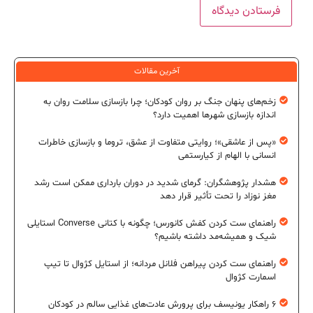
آخرین مقالات
زخم‌های پنهان جنگ بر روان کودکان؛ چرا بازسازی سلامت روان به
اندازه بازسازی شهرها اهمیت دارد؟
«پس از عاشقی»؛ روایتی متفاوت از عشق، تروما و بازسازی خاطرات
انسانی با الهام از کیارستمی
هشدار پژوهشگران: گرمای شدید در دوران بارداری ممکن است رشد
مغز نوزاد را تحت تأثیر قرار دهد
راهنمای ست کردن کفش کانورس؛ چگونه با کتانی Converse استایلی
شیک و همیشه‌مد داشته باشیم؟
راهنمای ست کردن پیراهن فلانل مردانه؛ از استایل کژوال تا تیپ
اسمارت کژوال
۶ راهکار یونیسف برای پرورش عادت‌های غذایی سالم در کودکان