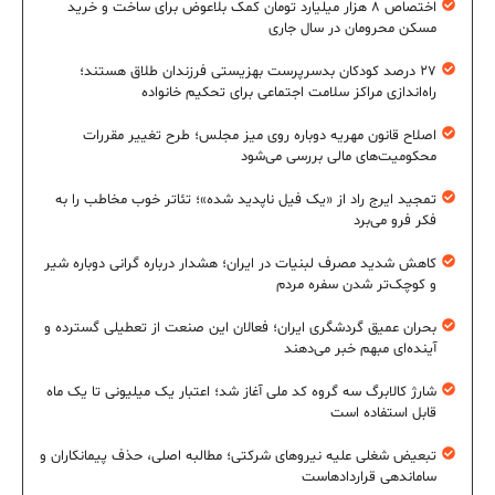
اختصاص ۸ هزار میلیارد تومان کمک بلاعوض برای ساخت و خرید
مسکن محرومان در سال جاری
۲۷ درصد کودکان بدسرپرست بهزیستی فرزندان طلاق هستند؛
راه‌اندازی مراکز سلامت اجتماعی برای تحکیم خانواده
اصلاح قانون مهریه دوباره روی میز مجلس؛ طرح تغییر مقررات
محکومیت‌های مالی بررسی می‌شود
تمجید ایرج راد از «یک فیل ناپدید شده»؛ تئاتر خوب مخاطب را به
فکر فرو می‌برد
کاهش شدید مصرف لبنیات در ایران؛ هشدار درباره گرانی دوباره شیر
و کوچک‌تر شدن سفره مردم
بحران عمیق گردشگری ایران؛ فعالان این صنعت از تعطیلی گسترده و
آینده‌ای مبهم خبر می‌دهند
شارژ کالابرگ سه گروه کد ملی آغاز شد؛ اعتبار یک میلیونی تا یک ماه
قابل استفاده است
تبعیض شغلی علیه نیروهای شرکتی؛ مطالبه اصلی، حذف پیمانکاران و
ساماندهی قراردادهاست