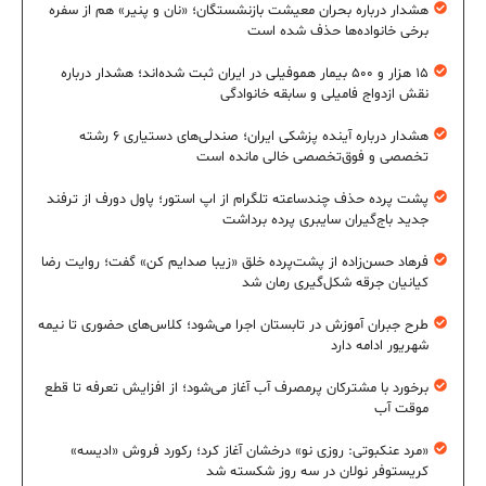
هشدار درباره بحران معیشت بازنشستگان؛ «نان و پنیر» هم از سفره
برخی خانواده‌ها حذف شده است
۱۵ هزار و ۵۰۰ بیمار هموفیلی در ایران ثبت شده‌اند؛ هشدار درباره
نقش ازدواج فامیلی و سابقه خانوادگی
هشدار درباره آینده پزشکی ایران؛ صندلی‌های دستیاری ۶ رشته
تخصصی و فوق‌تخصصی خالی مانده است
پشت پرده حذف چندساعته تلگرام از اپ استور؛ پاول دورف از ترفند
جدید باج‌گیران سایبری پرده برداشت
فرهاد حسن‌زاده از پشت‌پرده خلق «زیبا صدایم کن» گفت؛ روایت رضا
کیانیان جرقه شکل‌گیری رمان شد
طرح جبران آموزش در تابستان اجرا می‌شود؛ کلاس‌های حضوری تا نیمه
شهریور ادامه دارد
برخورد با مشترکان پرمصرف آب آغاز می‌شود؛ از افزایش تعرفه تا قطع
موقت آب
«مرد عنکبوتی: روزی نو» درخشان آغاز کرد؛ رکورد فروش «ادیسه»
کریستوفر نولان در سه روز شکسته شد