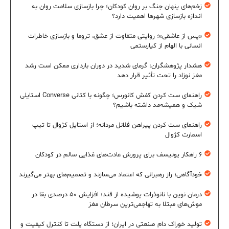
زخم‌های پنهان جنگ بر روان کودکان؛ چرا بازسازی سلامت روان به
اندازه بازسازی شهرها اهمیت دارد؟
«پس از عاشقی»؛ روایتی متفاوت از عشق، تروما و بازسازی خاطرات
انسانی با الهام از کیارستمی
هشدار پژوهشگران: گرمای شدید در دوران بارداری ممکن است رشد
مغز نوزاد را تحت تأثیر قرار دهد
راهنمای ست کردن کفش کانورس؛ چگونه با کتانی Converse استایلی
شیک و همیشه‌مد داشته باشیم؟
راهنمای ست کردن پیراهن فلانل مردانه؛ از استایل کژوال تا تیپ
اسمارت کژوال
۶ راهکار یونیسف برای پرورش عادت‌های غذایی سالم در کودکان
خودآگاهی؛ راز رهبرانی که اعتماد می‌سازند و تصمیم‌های بهتر می‌گیرند
درمان نوین با نانوذرات پوشیده از قند؛ افزایش ۵۰ درصدی بقا در
موش‌های مبتلا به تهاجمی‌ترین سرطان مغز
تولید خوراک دام صنعتی در ایران؛ از دستگاه پلت تا کنترل کیفیت و